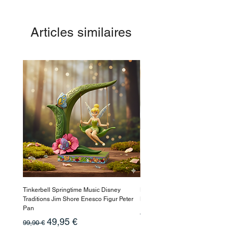
Articles similaires
Tinkerbell Springtime Music Disney
Haarmaske Pinocchio Himbeer
Traditions Jim Shore Enesco Figur Peter
Beauty
Pan
Prix original
10,90 €
Prix original
Prix promotionnel
49,95 €
99,90 €