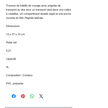
Trousse de toilette de voyage avec poignée de
transport au dos pour un transport aisé dans une valise
à roulettes. Un compartiment doublé zippé et une poche
ouverte en filet. Poignée latérale.
Dimensions
13 x 27 x 13 cm
Poids net
0,21
capacité
4L
Composition / Contenu
PVC, polyester