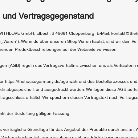
 und Vertragsgegenstand
WITHLOVE GmbH, Elbestr. 2 49661 Cloppenburg E-Mail:
kontakt@the
„Waren“). Wenn du über unseren Shop Waren kaufst, sind wir dein Ver
echenden Produktbeschreibungen auf der Webseite verwiesen.
n (AGB) regeln das Vertragsverhältnis zwischen uns als Verkäuferin 
er https://thehousegermany.de/agb während des Bestellprozesses und au
dir abgespeichert und ausgedruckt werden. Wir legen diese AGB auße
agsschluss erhältst. Wir speichern diesen Vertragstext nach Vertragss
nkt der Bestellung gültigen Fassung.
ls vertragliche Grundlage für das Angebot der Produkte durch uns an
 Vertragsbestandteil, wenn wir ihnen nicht ausdrücklich widersprechen.