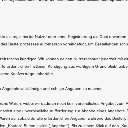
e als registrierter Nutzer oder ohne Registrierung als Gast erwerben. 
des Bestellprozesses automatisch voreingefügt, um Bestellungen schn
it fristlos kündigen. Wir können deinen Nutzeraccount jederzeit mit ei
ußerordentlichen fristlosen Kündigung aus wichtigem Grund bleibt unb
ssene Kaufverträge unberührt.
des Angebots vollständige und richtige Angaben zu machen.
eiche Waren, wobei wir dadurch noch kein verbindliches Angebot zum 
nächst eine unverbindliche Aufforderung zur Abgabe eines Angebots. 
Waren ab, sobald du alle erforderlichen Angaben während des Bestell
n „Kaufen“-Button klickst („Angebot“). Bis zu einem Klick auf den „Ka