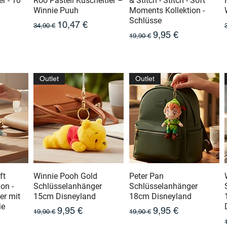
er - 10
Roo Pastell Kuscheltier –
& Stitch - Stitch - Soft
Winnie Puuh
Moments Kollektion -
Schlüsse
otionnel
Prix original
Prix promotionnel
10,47 €
34,90 €
Prix original
Prix promotionnel
9,95 €
19,90 €
Outlet
Outlet
ft
Winnie Pooh Gold
Peter Pan
on -
Schlüsselanhänger
Schlüsselanhänger
er mit
15cm Disneyland
18cm Disneyland
ie
Prix original
Prix promotionnel
Prix original
Prix promotionnel
9,95 €
9,95 €
19,90 €
19,90 €
otionnel