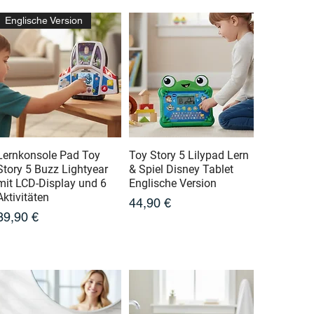
Englische Version
Lernkonsole Pad Toy
Toy Story 5 Lilypad Lern
Story 5 Buzz Lightyear
& Spiel Disney Tablet
mit LCD-Display und 6
Englische Version
Aktivitäten
Prix
44,90 €
Prix
39,90 €