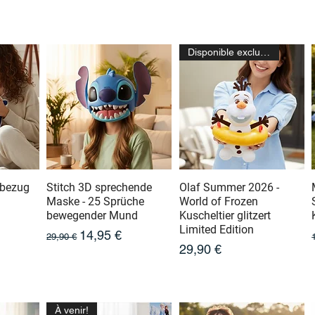
Disponible exclusivement ici
nbezug
Stitch 3D sprechende
Olaf Summer 2026 -
Maske - 25 Sprüche
World of Frozen
bewegender Mund
Kuscheltier glitzert
Limited Edition
otionnel
Prix original
Prix promotionnel
14,95 €
29,90 €
Prix
29,90 €
À venir!