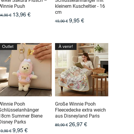
Ferkel Sakura Plüsch –
Schlüsselanhänger mit
Winnie Puuh
kleinem Kuscheltier - 16
cm
Prix original
Prix promotionnel
13,96 €
34,90 €
Prix original
Prix promotionnel
9,95 €
19,90 €
Outlet
À venir!
Winnie Pooh
Große Winnie Pooh
Schlüsselanhänger
Fleecedecke extra weich
18cm Summer Biene
aus Disneyland Paris
Disney Parks
Prix original
Prix promotionnel
26,97 €
89,90 €
Prix original
Prix promotionnel
9,95 €
19,90 €