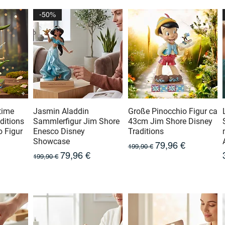
-50%
time
Jasmin Aladdin
Große Pinocchio Figur ca
ditions
Sammlerfigur Jim Shore
43cm Jim Shore Disney
 Figur
Enesco Disney
Traditions
Showcase
Prix original
Prix promotionnel
79,96 €
199,90 €
otionnel
Prix original
Prix promotionnel
79,96 €
199,90 €