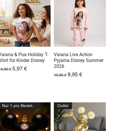
Vaiana & Pua Holiday T-
Vaiana Live Action
Shirt für Kinder Disney
Pyjama Disney Summer
2026
Prix original
Prix promotionnel
5,97 €
19,90 €
Prix original
Prix promotionnel
9,95 €
19,90 €
Nur 1 pro Bestellung
Outlet