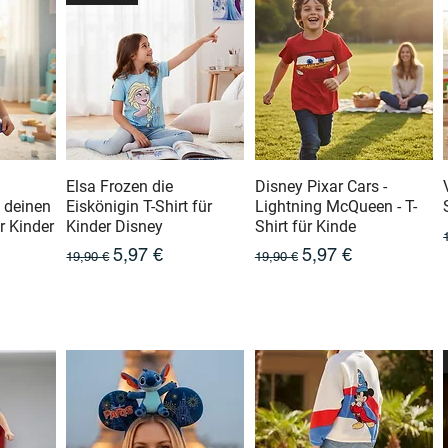
Elsa Frozen die
Disney Pixar Cars -
e deinen
Eiskönigin T-Shirt für
Lightning McQueen - T-
r Kinder
Kinder Disney
Shirt für Kinde
Prix original
Prix promotionnel
Prix original
Prix promotionnel
5,97 €
5,97 €
19,90 €
19,90 €
otionnel