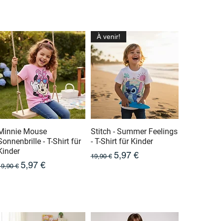
À venir!
Minnie Mouse
Stitch - Summer Feelings
Sonnenbrille - T-Shirt für
- T-Shirt für Kinder
Kinder
Prix original
Prix promotionnel
5,97 €
19,90 €
Prix original
Prix promotionnel
5,97 €
19,90 €