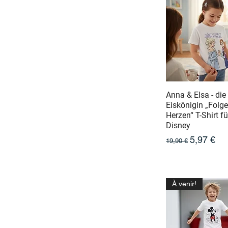
Anna & Elsa - die
Eiskönigin „Folg
Herzen“ T-Shirt fü
Disney
Prix original
Prix prom
5,97 €
19,90 €
À venir!