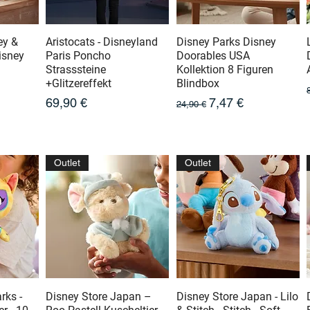
ey &
Aristocats - Disneyland
Disney Parks Disney
isney
Paris Poncho
Doorables USA
Strasssteine
Kollektion 8 Figuren
+Glitzereffekt
Blindbox
tionnel
Prix
Prix original
Prix promotionnel
69,90 €
7,47 €
24,90 €
Outlet
Outlet
rks -
Disney Store Japan –
Disney Store Japan - Lilo