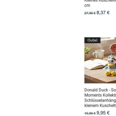
Kleines Kuschelti
cm
Prix original
Prix prom
8,37 €
27,90 €
Outlet
Donald Duck - So
Moments Kollekti
Schlüsselanhäng
kleinem Kuschelt
Prix original
Prix prom
9,95 €
19,90 €