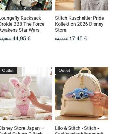
Loungefly Rucksack
Stitch Kuscheltier Pride
Droide BB8 The Force
Kollektion 2026 Disney
Awakens Star Wars
Store
Prix original
Prix promotionnel
Prix original
Prix promotionnel
44,95 €
17,45 €
89,90 €
34,90 €
Outlet
Outlet
Disney Store Japan –
Lilo & Stitch - Stitch -