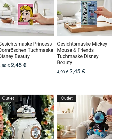
Gesichtsmaske Princess
Gesichtsmaske Mickey
Dornröschen Tuchmaske
Mouse & Friends
Disney Beauty
Tuchmaske Disney
Beauty
Prix original
Prix promotionnel
2,45 €
4,90 €
Prix original
Prix promotionnel
2,45 €
4,90 €
Outlet
Outlet