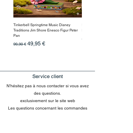
Tinkerbell Springtime Music Disney
Haarmaske Pinocchio Himbeer
Traditions Jim Shore Enesco Figur Peter
Beauty
Pan
Prix original
10,90 €
Prix original
Prix promotionnel
49,95 €
99,90 €
Service client
N'hésitez pas à nous contacter si vous avez
des questions.
exclusivement sur le site web
Les questions concernant les commandes
envoyées par e-mail ne peuvent pas être
traitées dans le chat.