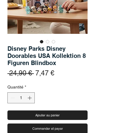
Disney Parks Disney
Doorables USA Kollektion 8
Figuren Blindbox
Prix original
Prix promotionnel
 24,90 € 
7,47 €
Quantité
*
Ajouter au panier
Commander et payer