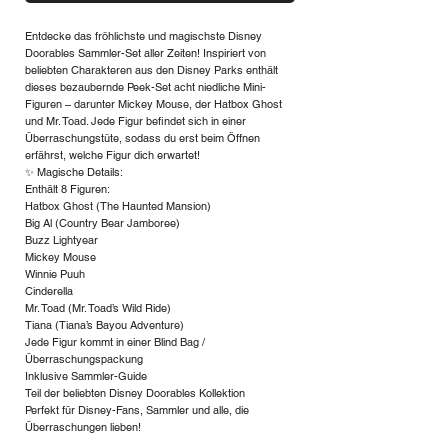
Entdecke das fröhlichste und magischste Disney
Doorables Sammler-Set aller Zeiten! Inspiriert von
beliebten Charakteren aus den Disney Parks enthält
dieses bezaubernde Peek-Set acht niedliche Mini-
Figuren – darunter Mickey Mouse, der Hatbox Ghost
und Mr. Toad. Jede Figur befindet sich in einer
Überraschungstüte, sodass du erst beim Öffnen
erfährst, welche Figur dich erwartet!
✨ Magische Details:
Enthält 8 Figuren:
Hatbox Ghost (The Haunted Mansion)
Big Al (Country Bear Jamboree)
Buzz Lightyear
Mickey Mouse
Winnie Puuh
Cinderella
Mr. Toad (Mr. Toad’s Wild Ride)
Tiana (Tiana’s Bayou Adventure)
Jede Figur kommt in einer Blind Bag /
Überraschungspackung
Inklusive Sammler-Guide
Teil der beliebten Disney Doorables Kollektion
Perfekt für Disney-Fans, Sammler und alle, die
Überraschungen lieben!