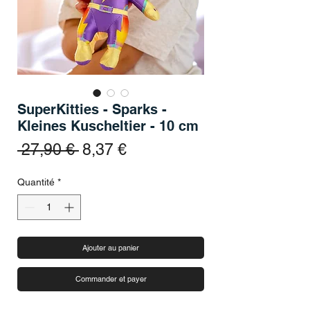
SuperKitties - Sparks -
Kleines Kuscheltier - 10 cm
Prix original
Prix promotionnel
 27,90 € 
8,37 €
Quantité
*
Ajouter au panier
Commander et payer