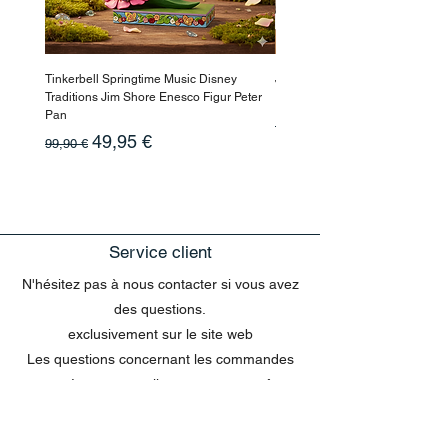
Tinkerbell Springtime Music Disney
Jasmin Aladdin Sammlerfigur J
Traditions Jim Shore Enesco Figur Peter
Enesco Disney Showcase
Pan
Prix original
199,90 €
Prix original
Prix promotionnel
49,95 €
99,90 €
Service client
N'hésitez pas à nous contacter si vous avez
des questions.
exclusivement sur le site web
Les questions concernant les commandes
envoyées par e-mail ne peuvent pas être
traitées dans le chat.