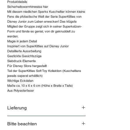
Produktdetails
Sicherheitswarnhinweise hier
Mit diesem niedlichen Sparks Kuscheltier können kleine
Fans die pfotastische Welt der Serie SuperKitties von
Disney Junior zum Leben erwecken! Das klügste
Mitglied der Gruppe zeigt sich in seiner Superkatzen-
Form und fände es genial, von dir geknuddelt zu
werden.
Magie in jedem Detail
Inspiriert von SuperKitties auf Disney Junior
Detaillierte Ausarbeitung
Gestickte Gesichtszüge
Siebdruck-Elemente
Für Disney Store hergestellt
Teil der SuperKitties Soft Toy Kollektion (Kuscheltiere
jeweils separat erhältlich)
Wichtige Eckdaten
Maße ca. 10 x 6 x 6 cm (Höhe x Breite x Tiefe)
Aus Polyesterfaser
Lieferung
Lieferung und Rücksendung bei
Bitte beachten
THEHOUSE