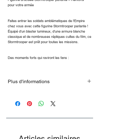
pour votre armée
Faites entrer les soldats emblématiques de l'Empire
chez vous avec cette figurine Stormtrooper parlante !
Équipé d'un blaster lumineux, d'une armure blanche
classique et de nombreuses répliques cultes du film, ce
Stormtrooper est prêt pour toutes les missions.
Des moments forts qui raviront les fans :
Plus d'informations
Fonctionnalités interactives : Pistolet avec
2 effets sonores activés par le mouvement
et 14 phrases ainsi que des sons via un
bouton-poussoir (en anglais uniquement).
Des détails de haute qualité : blaster
illuminé par LED et plaque d’épaule
amovible pour un design authentique.
Articles similaires
Entièrement mobile : 13 articulations