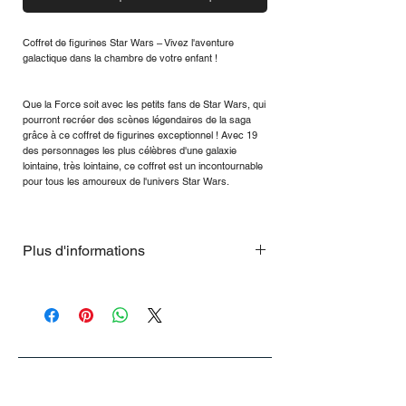
Coffret de figurines Star Wars – Vivez l'aventure
galactique dans la chambre de votre enfant !
Que la Force soit avec les petits fans de Star Wars, qui
pourront recréer des scènes légendaires de la saga
grâce à ce coffret de figurines exceptionnel ! Avec 19
des personnages les plus célèbres d'une galaxie
lointaine, très lointaine, ce coffret est un incontournable
pour tous les amoureux de l'univers Star Wars.
Plus d'informations
Points forts de la galaxie :
19 personnages emblématiques : avec
Luke Skywalker, la princesse Leia, Han
Solo, Chewbacca, Dark Vador, Yoda,
Grogu, Rey et bien d’autres héros et
méchants de la saga.
Conception détaillée : Personnages