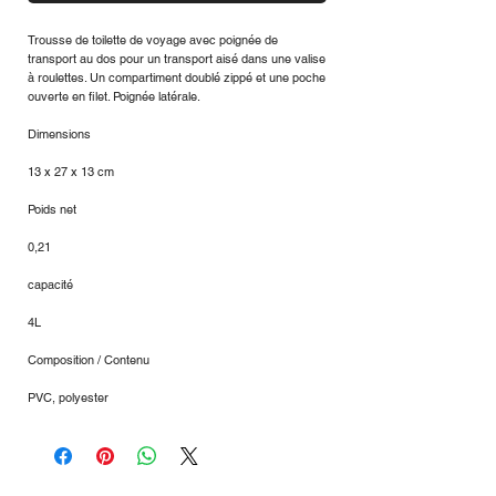
Trousse de toilette de voyage avec poignée de
transport au dos pour un transport aisé dans une valise
à roulettes. Un compartiment doublé zippé et une poche
ouverte en filet. Poignée latérale.
Dimensions
13 x 27 x 13 cm
Poids net
0,21
capacité
4L
Composition / Contenu
PVC, polyester