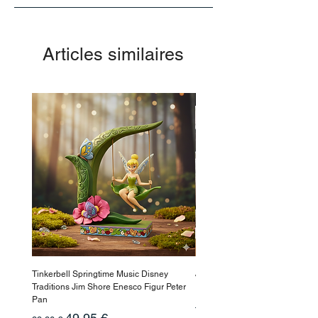
Articles similaires
-50%
Tinkerbell Springtime Music Disney
Jasmin Aladdin Sammlerfigur J
Traditions Jim Shore Enesco Figur Peter
Enesco Disney Showcase
Pan
Prix original
199,90 €
Prix original
Prix promotionnel