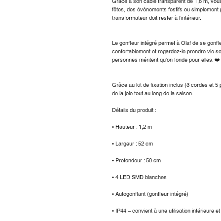
Grâce à son câble transparent de 1,8 m, vou
fêtes, des événements festifs ou simplement po
transformateur doit rester à l’intérieur.
Le gonfleur intégré permet à Olaf de se gonfl
confortablement et regardez-le prendre vie so
personnes méritent qu'on fonde pour elles. ❤️
Grâce au kit de fixation inclus (3 cordes et 5 
de la joie tout au long de la saison.
Détails du produit :
• Hauteur : 1,2 m
• Largeur : 52 cm
• Profondeur : 50 cm
• 4 LED SMD blanches
• Autogonflant (gonfleur intégré)
• IP44 – convient à une utilisation intérieure e