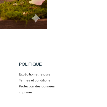
Jasmin Aladdin Sammlerfigur Jim
Prix original
Prix promotionnel
79,96 €
199,90 €
POLITIQUE
Expédition et retours
Termes et conditions
Protection des données
imprimer