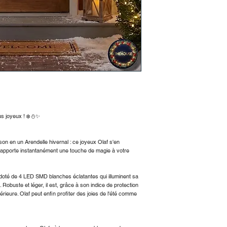
dorées, appliques, dé
doublure assortie
Seulement pour une 
lus joyeux ! ❄️⛄️✨
on en un Arendelle hivernal : ce joyeux Olaf s'en
il apporte instantanément une touche de magie à votre
 doté de 4 LED SMD blanches éclatantes qui illuminent sa
obuste et léger, il est, grâce à son indice de protection
xtérieure. Olaf peut enfin profiter des joies de l'été comme