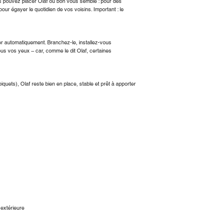
s pouvez placer Olaf où bon vous semble : pour des
ur égayer le quotidien de vos voisins. Important : le
er automatiquement. Branchez-le, installez-vous
us vos yeux – car, comme le dit Olaf, certaines
piquets), Olaf reste bien en place, stable et prêt à apporter
t extérieure