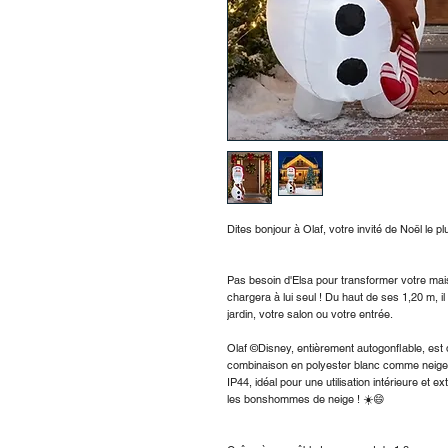
Dites bonjour à Olaf, votre invité de Noël le p
Pas besoin d'Elsa pour transformer votre mais
chargera à lui seul ! Du haut de ses 1,20 m, 
jardin, votre salon ou votre entrée.
Olaf ©Disney, entièrement autogonflable, est
combinaison en polyester blanc comme neige. R
IP44, idéal pour une utilisation intérieure et e
les bonshommes de neige ! ☀️😄