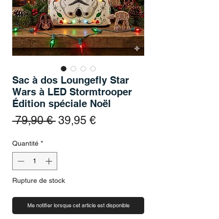
Sac à dos Loungefly Star
Wars à LED Stormtrooper
Édition spéciale Noël
Prix original
Prix promotionnel
 79,90 € 
39,95 €
Quantité
*
Rupture de stock
Me notifier lorsque cet article est disponible