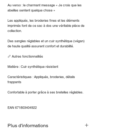
Au verso : le charmant message « Je crois que les
abeilles sentent quelque chose »
Les appliqués, les broderies fines et les éléments
imprimés font de ce sac à dos une véritable pièce de
collection.
Des sangles réglables et un cuir synthétique (végan)
de haute qualité assurent confort et durabilité.
📏 Autres fonctionnalités
Matière : Cuir synthétique résistant
Caractéristiques : Appliqués, broderies, détails
frappants
Confortable à porter grâce à ses bretelles réglables.
EAN 671803404922
Plus d'informations