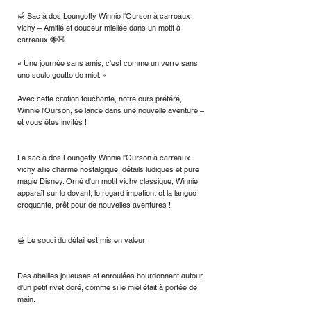
🍯 Sac à dos Loungefly Winnie l'Ourson à carreaux
vichy – Amitié et douceur miellée dans un motif à
carreaux 🐝🧸
« Une journée sans amis, c'est comme un verre sans
une seule goutte de miel. »
Avec cette citation touchante, notre ours préféré,
Winnie l'Ourson, se lance dans une nouvelle aventure –
et vous êtes invités !
Le sac à dos Loungefly Winnie l'Ourson à carreaux
vichy allie charme nostalgique, détails ludiques et pure
magie Disney. Orné d'un motif vichy classique, Winnie
apparaît sur le devant, le regard impatient et la langue
croquante, prêt pour de nouvelles aventures !
🍯 Le souci du détail est mis en valeur
Des abeilles joueuses et enroulées bourdonnent autour
d'un petit rivet doré, comme si le miel était à portée de
main.