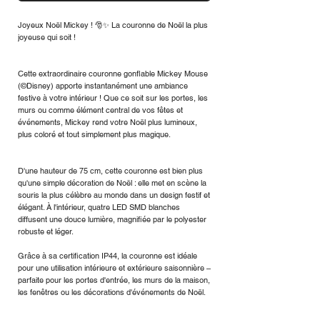
Joyeux Noël Mickey ! 🎅✨ La couronne de Noël la plus
joyeuse qui soit !
Cette extraordinaire couronne gonflable Mickey Mouse
(©Disney) apporte instantanément une ambiance
festive à votre intérieur ! Que ce soit sur les portes, les
murs ou comme élément central de vos fêtes et
événements, Mickey rend votre Noël plus lumineux,
plus coloré et tout simplement plus magique.
D'une hauteur de 75 cm, cette couronne est bien plus
qu'une simple décoration de Noël : elle met en scène la
souris la plus célèbre au monde dans un design festif et
élégant. À l'intérieur, quatre LED SMD blanches
diffusent une douce lumière, magnifiée par le polyester
robuste et léger.
Grâce à sa certification IP44, la couronne est idéale
pour une utilisation intérieure et extérieure saisonnière –
parfaite pour les portes d'entrée, les murs de la maison,
les fenêtres ou les décorations d'événements de Noël.