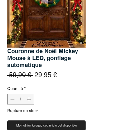
Couronne de Noël Mickey
Mouse à LED, gonflage
automatique
Prix original
Prix promotionnel
 59,90 € 
29,95 €
Quantité
*
Rupture de stock
Me notifier lorsque cet article est disponible