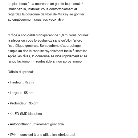
Le plus beau ? La couronne se gonfle toute seule !
Branchez-la, installez-vous confortablement et
regardez la couronne de Noël de Mickey se gonfler
automatiquement sous vos yeux. 🎄✨
Grâce à son câble transparent de 1,8 m, vous pouvez
la placer où vous le souhaitez sans qu'elle n'altère
l'esthétique générale. Son système d'accrochage
simple au dos la rend incroyablement facile à installer.
Après les fêtes, la couronne se vide rapidement et se
range facilement – réutilisable année après année !
Détails du produit :
• Hauteur : 75 cm
• Largeur : 55 cm
• Profondeur : 35 cm
• 4 LED SMD blanches
• Autogonflant / Entièrement gonflable
• IP44 – convient à une utilisation intérieure et