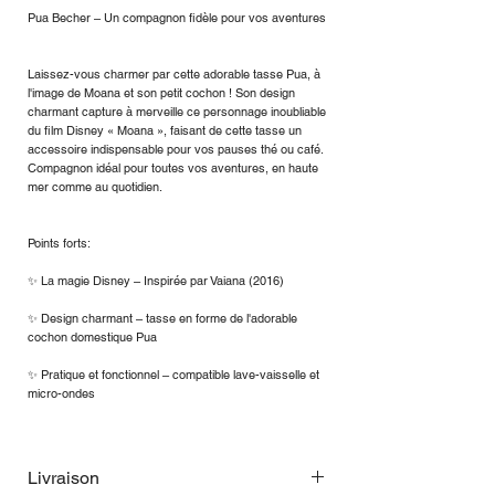
Pua Becher – Un compagnon fidèle pour vos aventures
Laissez-vous charmer par cette adorable tasse Pua, à
l'image de Moana et son petit cochon ! Son design
charmant capture à merveille ce personnage inoubliable
du film Disney « Moana », faisant de cette tasse un
accessoire indispensable pour vos pauses thé ou café.
Compagnon idéal pour toutes vos aventures, en haute
mer comme au quotidien.
Points forts:
✨ La magie Disney – Inspirée par Vaiana (2016)
✨ Design charmant – tasse en forme de l'adorable
cochon domestique Pua
✨ Pratique et fonctionnel – compatible lave-vaisselle et
micro-ondes
Livraison