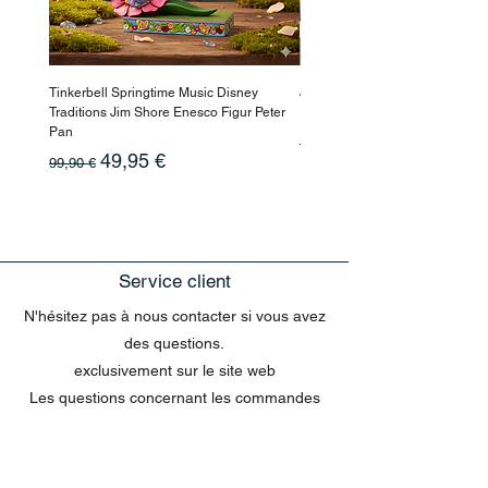
deux pays !
Tinkerbell Springtime Music Disney
Jasmin Aladdin Sammlerfigur J
Traditions Jim Shore Enesco Figur Peter
Enesco Disney Showcase
Pan
Prix original
199,90 €
Prix original
Prix promotionnel
49,95 €
99,90 €
Service client
N'hésitez pas à nous contacter si vous avez
des questions.
exclusivement sur le site web
Les questions concernant les commandes
envoyées par e-mail ne peuvent pas être
traitées dans le chat.