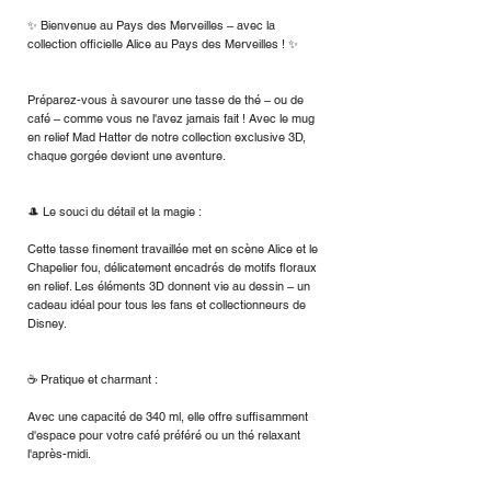
✨ Bienvenue au Pays des Merveilles – avec la
collection officielle Alice au Pays des Merveilles ! ✨
Préparez-vous à savourer une tasse de thé – ou de
café – comme vous ne l'avez jamais fait ! Avec le mug
en relief Mad Hatter de notre collection exclusive 3D,
chaque gorgée devient une aventure.
🎩 Le souci du détail et la magie :
Cette tasse finement travaillée met en scène Alice et le
Chapelier fou, délicatement encadrés de motifs floraux
en relief. Les éléments 3D donnent vie au dessin – un
cadeau idéal pour tous les fans et collectionneurs de
Disney.
☕ Pratique et charmant :
Avec une capacité de 340 ml, elle offre suffisamment
d'espace pour votre café préféré ou un thé relaxant
l'après-midi.