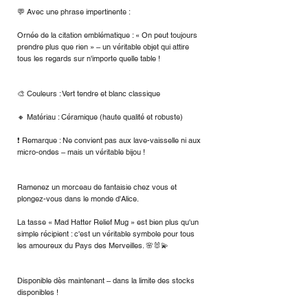
💬 Avec une phrase impertinente :
Ornée de la citation emblématique : « On peut toujours
prendre plus que rien » – un véritable objet qui attire
tous les regards sur n'importe quelle table !
🎨 Couleurs : Vert tendre et blanc classique
🔸 Matériau : Céramique (haute qualité et robuste)
❗ Remarque : Ne convient pas aux lave-vaisselle ni aux
micro-ondes – mais un véritable bijou !
Ramenez un morceau de fantaisie chez vous et
plongez-vous dans le monde d'Alice.
La tasse « Mad Hatter Relief Mug » est bien plus qu'un
simple récipient : c'est un véritable symbole pour tous
les amoureux du Pays des Merveilles. 🌸🐰💫
Disponible dès maintenant – dans la limite des stocks
disponibles !