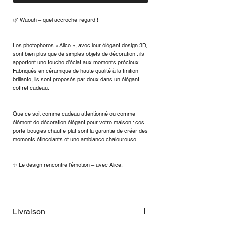
🌿 Waouh – quel accroche-regard !
Les photophores « Alice », avec leur élégant design 3D,
sont bien plus que de simples objets de décoration : ils
apportent une touche d’éclat aux moments précieux.
Fabriqués en céramique de haute qualité à la finition
brillante, ils sont proposés par deux dans un élégant
coffret cadeau.
Que ce soit comme cadeau attentionné ou comme
élément de décoration élégant pour votre maison : ces
porte-bougies chauffe-plat sont la garantie de créer des
moments étincelants et une ambiance chaleureuse.
✨ Le design rencontre l'émotion – avec Alice.
Livraison