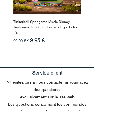
deux pays !
Tinkerbell Springtime Music Disney
Jasmin Aladdin Sammlerfigur J
Traditions Jim Shore Enesco Figur Peter
Enesco Disney Showcase
Pan
Prix original
199,90 €
Prix original
Prix promotionnel
49,95 €
99,90 €
Service client
N'hésitez pas à nous contacter si vous avez
des questions.
exclusivement sur le site web
Les questions concernant les commandes
envoyées par e-mail ne peuvent pas être
traitées dans le chat.