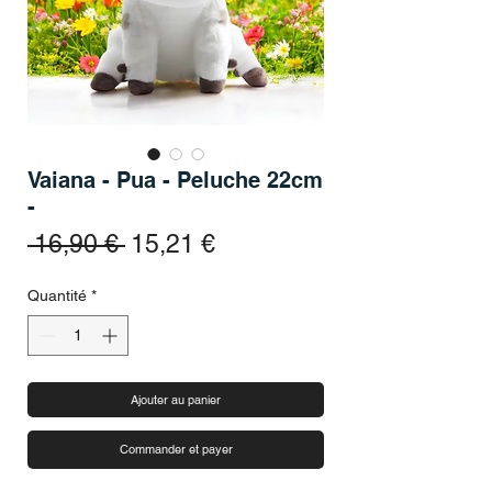
Vaiana - Pua - Peluche 22cm
-
Prix original
Prix promotionnel
 16,90 € 
15,21 €
Quantité
*
Ajouter au panier
Commander et payer