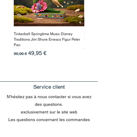
Tinkerbell Springtime Music Disney
Haarmaske Pinocchio Himbeer
Traditions Jim Shore Enesco Figur Peter
Beauty
Pan
Prix original
10,90 €
Prix original
Prix promotionnel
49,95 €
99,90 €
Service client
N'hésitez pas à nous contacter si vous avez
des questions.
exclusivement sur le site web
Les questions concernant les commandes
envoyées par e-mail ne peuvent pas être
traitées dans le chat.