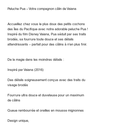
Peluche Pua – Votre compagnon câlin de Vaiana
Accueillez chez vous le plus doux des petits cochons
des îles du Pacifique avec notre adorable peluche Pua !
Inspiré du film Disney Vaiana, Pua séduit par ses traits
brodés, sa fourrure toute douce et ses détails
attendrissants – parfait pour des câlins à n'en plus finir.
De la magie dans les moindres détails :
Inspiré par Vaiana (2016)
Des détails soigneusement conçus avec des traits du
visage brodés
Fourrure ultra douce et duveteuse pour un maximum
de câlins
Queue rembourrée et oreilles en mousse mignonnes
Design unique,