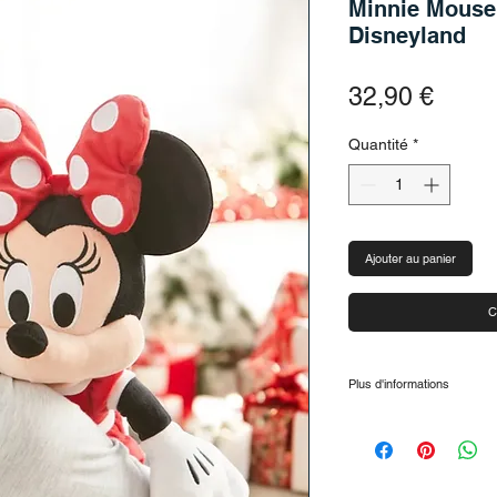
Minnie Mouse
Disneyland
Prix
32,90 €
Quantité
*
Ajouter au panier
C
Plus d'informations
Détails du produit :
📏 Dimensions : env.
x profondeur)
🧸 Matière : Fibres d