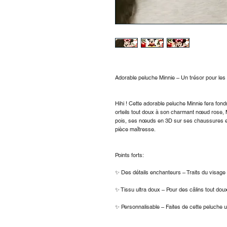
Adorable peluche Minnie – Un trésor pour les 
Hihi ! Cette adorable peluche Minnie fera fond
orteils tout doux à son charmant nœud rose, M
pois, ses nœuds en 3D sur ses chaussures et s
pièce maîtresse.
Points forts:
✨ Des détails enchanteurs – Traits du visage br
✨ Tissu ultra doux – Pour des câlins tout dou
✨ Personnalisable – Faites de cette peluche 