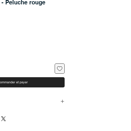
 - Peluche rouge
ommander et payer
 45 x 17 x 18 cm (hauteur x largeur
e polyester et plastique, avec