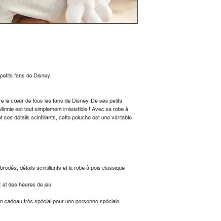
rembourrage en bille
parties du corps
👶 Convient dès la n
Un cadeau parfait pou
Minnie Mouse est prê
petits fans de Disney
re le cœur de tous les fans de Disney. De ses petits
innie est tout simplement irrésistible ! Avec sa robe à
es détails scintillants, cette peluche est une véritable
odés, détails scintillants et la robe à pois classique
x et des heures de jeu
un cadeau très spécial pour une personne spéciale.