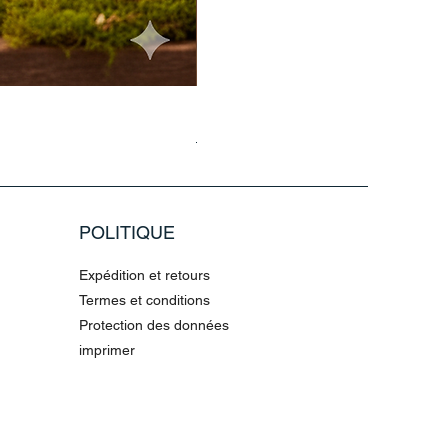
Haarmaske Pinocchio Himbeere Di
Prix original
Prix promotionnel
4,36 €
10,90 €
POLITIQUE
Expédition et retours
Termes et conditions
Protection des données
imprimer