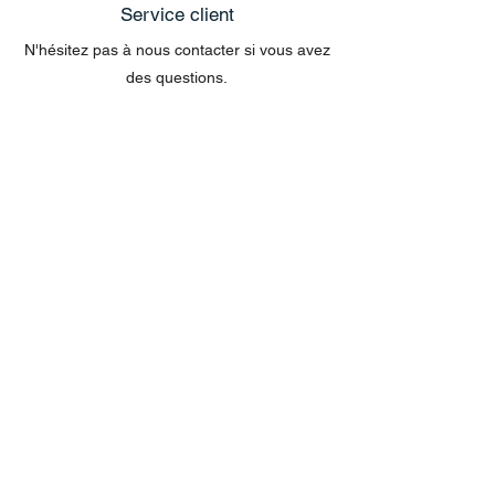
Service client
N'hésitez pas à nous contacter si vous avez
des questions.
exclusivement sur le site web
Les questions concernant les commandes
envoyées par e-mail ne peuvent pas être
traitées dans le chat.
MENU
Tout acheter
Disney
Peluches
tasses