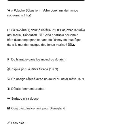
🦀✨ Peluche Sébastien – Votre doux ami du monde
sous-marin ! ✨🌊
Dur à l'extérieur, doux à l'intérieur ? ❌ Pas avec le fidèle
ami d'Ariel, Sébastien ! 💖 Cette adorable peluche a
hâte d'accompagner les fans de Disney de tous âges
dans le monde magique des fonds marins ! 🧜‍♀️🌊
💫 De la magie dans les moindres détails :
🎬 Inspiré par La Petite Sirène (1989)
🦀 Un design réalisé avec un souci du détail méticuleux
🧵 Détails finement brodés
☁️ Surface ultra douce
🏰 Conçu exclusivement pour Disneyland
📏 Faits clés :