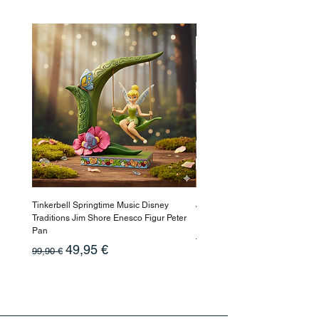
-50%
Tinkerbell Springtime Music Disney
Jasmin Aladdin Sammlerfigur J
Traditions Jim Shore Enesco Figur Peter
Enesco Disney Showcase
Pan
Prix original
199,90 €
Prix original
Prix promotionnel
49,95 €
99,90 €