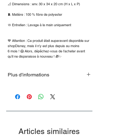
📐 Dimensions : env. 30 x 34 x 20 cm (H x L x P)
🧵 Matière : 100 % fibre de polyester
🧼 Entretien : Lavage à la main uniquement
💙 Attention : Ce produit était auparavant disponible sur
shopDisney, mais il n’y est plus depuis au moins
6 mois ! 😱 Alors, dépêchez-vous de l’acheter avant
qu’il ne disparaisse à nouveau ! 🎁✨
Plus d'informations
📏 Faits clés :
📐 Dimensions : env. 30 x 34 x 20 cm (H x
L x P)
🧵 Matière : 100 % fibre de polyester
🧼 Entretien : Lavage à la main
uniquement
Articles similaires