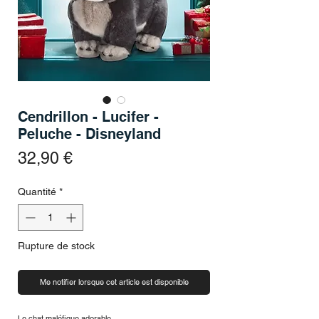
Cendrillon - Lucifer -
Peluche - Disneyland
Prix
32,90 €
Quantité
*
Rupture de stock
Me notifier lorsque cet article est disponible
Le chat maléfique adorable