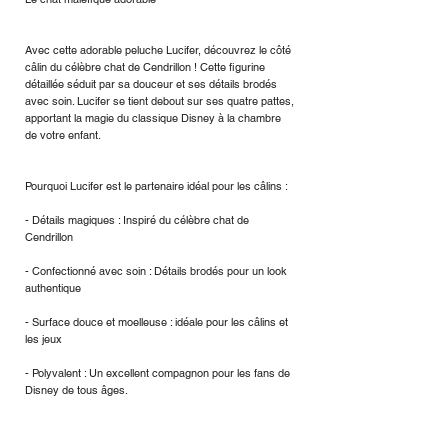
Avec cette adorable peluche Lucifer, découvrez le côté
câlin du célèbre chat de Cendrillon ! Cette figurine
détaillée séduit par sa douceur et ses détails brodés
avec soin. Lucifer se tient debout sur ses quatre pattes,
apportant la magie du classique Disney à la chambre
de votre enfant.
Pourquoi Lucifer est le partenaire idéal pour les câlins :
- Détails magiques : Inspiré du célèbre chat de
Cendrillon
- Confectionné avec soin : Détails brodés pour un look
authentique
- Surface douce et moelleuse : idéale pour les câlins et
les jeux
- Polyvalent : Un excellent compagnon pour les fans de
Disney de tous âges.