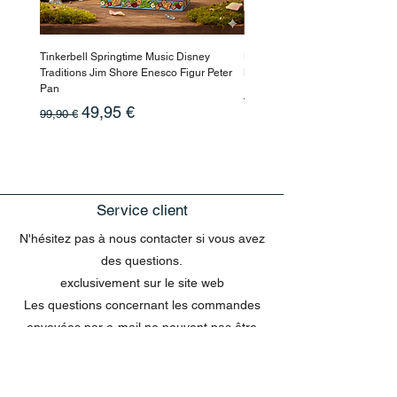
Tinkerbell Springtime Music Disney
Haarmaske Pinocchio Himbeer
Traditions Jim Shore Enesco Figur Peter
Beauty
Pan
Prix original
10,90 €
Prix original
Prix promotionnel
49,95 €
99,90 €
Service client
N'hésitez pas à nous contacter si vous avez
des questions.
exclusivement sur le site web
Les questions concernant les commandes
envoyées par e-mail ne peuvent pas être
traitées dans le chat.