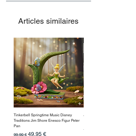
Articles similaires
-50%
Tinkerbell Springtime Music Disney
Jasmin Aladdin Sammlerfigur J
Traditions Jim Shore Enesco Figur Peter
Enesco Disney Showcase
Pan
Prix original
199,90 €
Prix original
Prix promotionnel
49,95 €
99,90 €