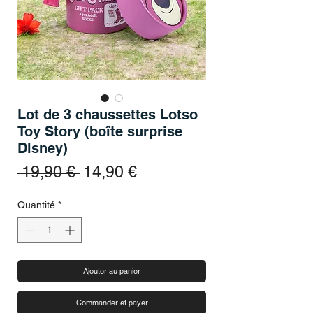
Lot de 3 chaussettes Lotso
Toy Story (boîte surprise
Disney)
Prix original
Prix promotionnel
 19,90 € 
14,90 €
Quantité
*
Ajouter au panier
Commander et payer