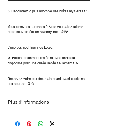
✨ Découvrez la plus adorable des boîtes mystères ! ✨
Vous aimez les surprises ? Alors vous allez adorer
notre nouvelle édition Mystery Box ! 🎁💖
L'une des neuf figurines Lotso.
🔥 Édition strictement limitée et avec certificat –
disponible pour une durée limitée seulement ! 🔥
Réservez votre box dès maintenant avant qu'elle ne
soit épuisée ! ⏳💨
Plus d'informations
THEHOUSE X POPMART - partenaire
officiel en Allemagne