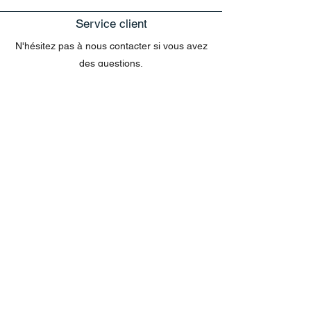
Service client
N'hésitez pas à nous contacter si vous avez
des questions.
exclusivement sur le site web
Les questions concernant les commandes
envoyées par e-mail ne peuvent pas être
traitées dans le chat.
MENU
Tout acheter
Disney
Peluches
tasses