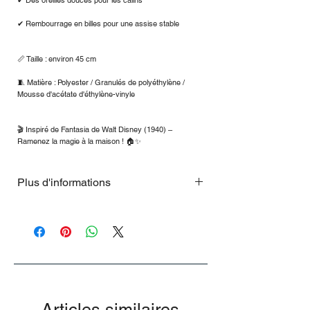
✔ Des oreilles douces pour les câlins
✔ Rembourrage en billes pour une assise stable
📏 Taille : environ 45 cm
🧵 Matière : Polyester / Granulés de polyéthylène /
Mousse d'acétate d'éthylène-vinyle
🎬 Inspiré de Fantasia de Walt Disney (1940) –
Ramenez la magie à la maison ! 🏠✨
Plus d'informations
Avec le logo Disney Store sur le pied
Articles similaires