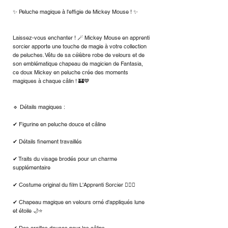
✨ Peluche magique à l'effigie de Mickey Mouse ! ✨
Laissez-vous enchanter ! 🪄 Mickey Mouse en apprenti
sorcier apporte une touche de magie à votre collection
de peluches. Vêtu de sa célèbre robe de velours et de
son emblématique chapeau de magicien de Fantasia,
ce doux Mickey en peluche crée des moments
magiques à chaque câlin ! 🏰💙
🔹 Détails magiques :
✔ Figurine en peluche douce et câline
✔ Détails finement travaillés
✔ Traits du visage brodés pour un charme
supplémentaire
✔ Costume original du film L'Apprenti Sorcier 🧙‍♂️✨
✔ Chapeau magique en velours orné d'appliqués lune
et étoile 🌙⭐