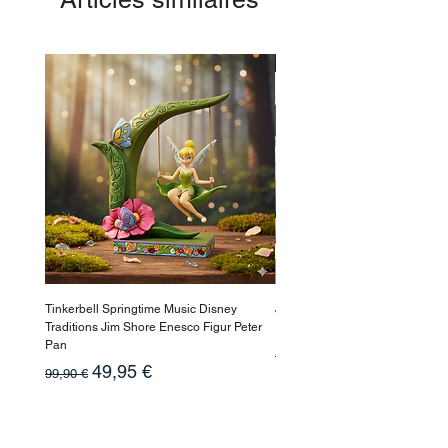
-50%
Tinkerbell Springtime Music Disney
Jasmin Aladdin Sammlerfigur J
Traditions Jim Shore Enesco Figur Peter
Enesco Disney Showcase
Pan
Prix original
199,90 €
Prix original
Prix promotionnel
49,95 €
99,90 €