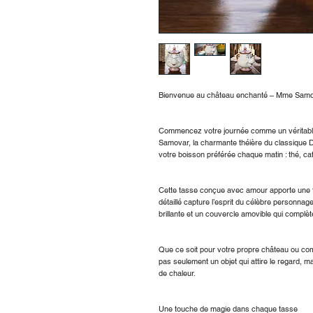
Bienvenue au château enchanté – Mme Samov
Commencez votre journée comme un véritable
Samovar, la charmante théière du classique Dis
votre boisson préférée chaque matin : thé, ca
Cette tasse conçue avec amour apporte une to
détaillé capture l’esprit du célèbre personna
brillante et un couvercle amovible qui complèt
Que ce soit pour votre propre château ou c
pas seulement un objet qui attire le regard, 
de chaleur.
Une touche de magie dans chaque tasse