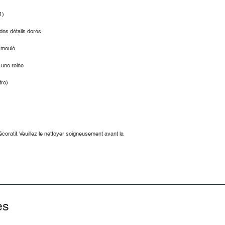
1)
des détails dorés
e moulé
 une reine
tre)
oratif. Veuillez le nettoyer soigneusement avant la
es