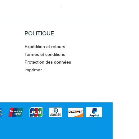
Prix original
Prix promotionnel
4,36 €
10,90 €
POLITIQUE
Expédition et retours
Termes et conditions
Protection des données
imprimer