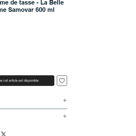
me de tasse - La Belle
Mme Samovar 600 ml
e cet article est disponible
s chez THEHOUSE
 livrée en Allemagne ou en
durée limitée seulement
i de 5 jours ouvrables (du lundi au