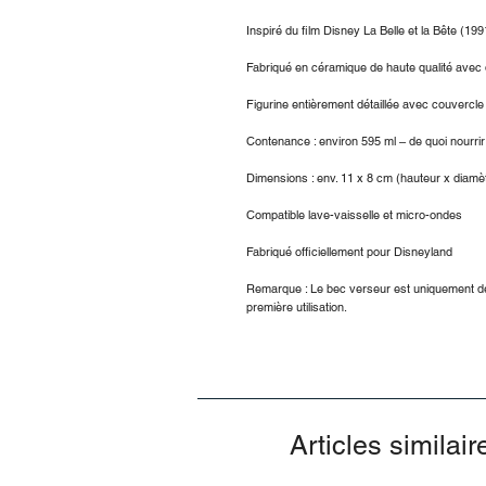
Inspiré du film Disney La Belle et la Bête (199
Fabriqué en céramique de haute qualité avec 
Figurine entièrement détaillée avec couvercl
Contenance : environ 595 ml – de quoi nourrir
Dimensions : env. 11 x 8 cm (hauteur x diamè
Compatible lave-vaisselle et micro-ondes
Fabriqué officiellement pour Disneyland
Remarque : Le bec verseur est uniquement déc
première utilisation.
Articles similair