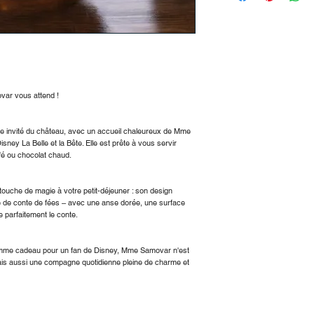
vendredi, de 8h à 18
fiable !
Frais d'expédition
En Allemagne :
Valeur de la command
Valeur de la command
Commande à partir de
ar vous attend !
À destination de l'Aut
Valeur de la command
 invité du château, avec un accueil chaleureux de Mme
Commande à partir de
ney La Belle et la Bête. Elle est prête à vous servir
💡 Astuce : Livraiso
fé ou chocolat chaud.
supérieures à 50 € v
uche de magie à votre petit-déjeuner : son design
ge de conte de fées – avec une anse dorée, une surface
e parfaitement le conte.
omme cadeau pour un fan de Disney, Mme Samovar n'est
mais aussi une compagne quotidienne pleine de charme et