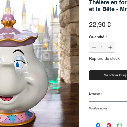
Théière en for
et la Bête - 
Prix
22,90 €
Quantité
*
Rupture de stock
Me notifier lorsqu
Livraison
Livraison et retour
Veuillez noter
Délais de livraison
Votre commande sera
Disponible pour une 
Autriche dans un déla