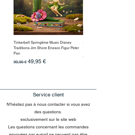
Tinkerbell Springtime Music Disney
Haarmaske Pinocchio Himbeer
Traditions Jim Shore Enesco Figur Peter
Beauty
Pan
Prix original
10,90 €
Prix original
Prix promotionnel
49,95 €
99,90 €
Service client
N'hésitez pas à nous contacter si vous avez
des questions.
exclusivement sur le site web
Les questions concernant les commandes
envoyées par e-mail ne peuvent pas être