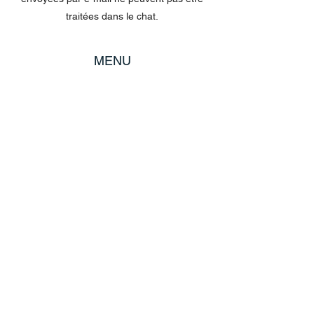
traitées dans le chat.
MENU
Tout acheter
Disney
Peluches
tasses
POLITIQUE
Expédition et retours
Termes et conditions