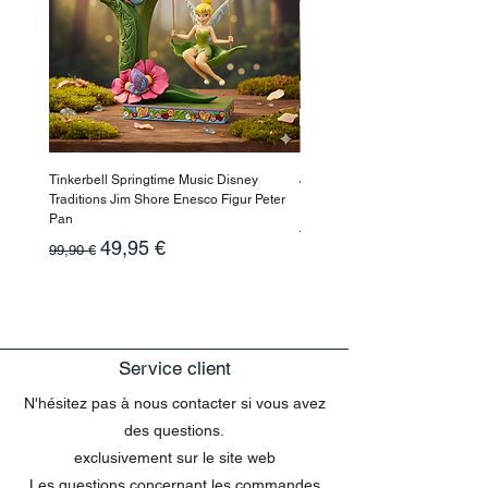
Tinkerbell Springtime Music Disney
Jasmin Aladdin Sammlerfigur J
Traditions Jim Shore Enesco Figur Peter
Enesco Disney Showcase
Pan
Prix original
199,90 €
Prix original
Prix promotionnel
49,95 €
99,90 €
Service client
N'hésitez pas à nous contacter si vous avez
des questions.
exclusivement sur le site web
Les questions concernant les commandes