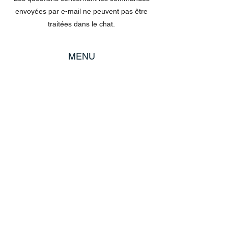
envoyées par e-mail ne peuvent pas être
traitées dans le chat.
MENU
Tout acheter
Disney
Peluches
tasses
POLITIQUE
Expédition et retours