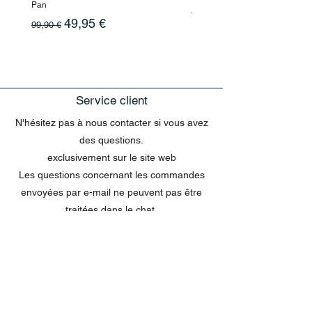
Pan
Prix original
199,90 €
Prix original
Prix promotionnel
49,95 €
99,90 €
Service client
N'hésitez pas à nous contacter si vous avez
des questions.
exclusivement sur le site web
Les questions concernant les commandes
envoyées par e-mail ne peuvent pas être
traitées dans le chat.
MENU
Tout acheter
Disney
Peluches