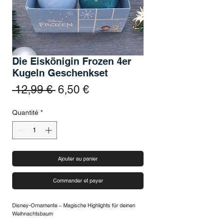
Die Eiskönigin Frozen 4er
Kugeln Geschenkset
Prix original
Prix promotionnel
 12,99 € 
6,50 €
Quantité
*
Ajouter au panier
Commander et payer
Disney-Ornamente – Magische Highlights für deinen
Weihnachtsbaum