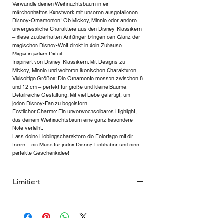
Verwandle deinen Weihnachtsbaum in ein
märchenhaftes Kunstwerk mit unseren ausgefallenen
Disney-Ornamenten! Ob Mickey, Minnie oder andere
unvergessliche Charaktere aus den Disney-Klassikern
– diese zauberhaften Anhänger bringen den Glanz der
magischen Disney-Welt direkt in dein Zuhause.
Magie in jedem Detail:
Inspiriert von Disney-Klassikern: Mit Designs zu
Mickey, Minnie und weiteren ikonischen Charakteren.
Vielseitige Größen: Die Ornamente messen zwischen 8
und 12 cm – perfekt für große und kleine Bäume.
Detailreiche Gestaltung: Mit viel Liebe gefertigt, um
jeden Disney-Fan zu begeistern.
Festlicher Charme: Ein unverwechselbares Highlight,
das deinem Weihnachtsbaum eine ganz besondere
Note verleiht.
Lass deine Lieblingscharaktere die Feiertage mit dir
feiern – ein Muss für jeden Disney-Liebhaber und eine
perfekte Geschenkidee!
Limitiert
Nur 5 Produkte pro Haushalt möglich