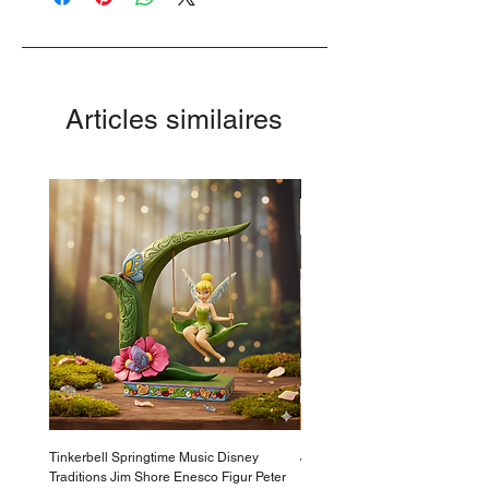
Articles similaires
-50%
Tinkerbell Springtime Music Disney
Jasmin Aladdin Sammlerfigur J
Traditions Jim Shore Enesco Figur Peter
Enesco Disney Showcase