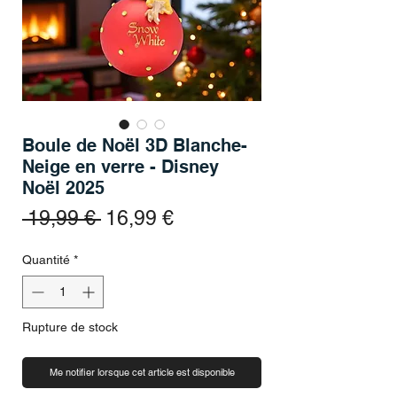
Boule de Noël 3D Blanche-
Neige en verre - Disney
Noël 2025
Prix original
Prix promotionnel
 19,99 € 
16,99 €
Quantité
*
Rupture de stock
Me notifier lorsque cet article est disponible