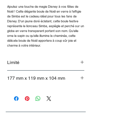
Ajoutez une touche de magie Disney à vos fêtes de
Noël ! Cette élégante boule de Noël en verre à l'effigie
de Simba est le cadeau idéal pour tous les fans de
Disney. D'un jaune doré éclatant, cette boule festive
représente le lionceau Simba, espiègle et perché sur un
globe en verre transparent portant son nom. Qu'elle
orne le sapin ou qu'elle illumine la cheminée, cette
délicate boule de Noël apportera à coup sûr joie et
charme à votre intérieur.
Limité
Seuls 5 produits par foyer sont autorisés.
177 mm x 119 mm x 104 mm
177 mm x 119 mm x 104 mm