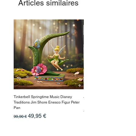
Articles similaires
-50%
Tinkerbell Springtime Music Disney
Jasmin Aladdin Sammlerfigur J
Traditions Jim Shore Enesco Figur Peter
Enesco Disney Showcase
Pan
Prix original
199,90 €
Prix original
Prix promotionnel
49,95 €
99,90 €