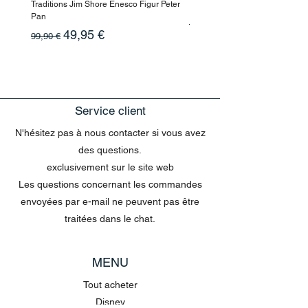
Traditions Jim Shore Enesco Figur Peter
Enesco Disney Showcase
Pan
Prix original
199,90 €
Prix original
Prix promotionnel
49,95 €
99,90 €
Service client
N'hésitez pas à nous contacter si vous avez
des questions.
exclusivement sur le site web
Les questions concernant les commandes
envoyées par e-mail ne peuvent pas être
traitées dans le chat.
MENU
Tout acheter
Disney