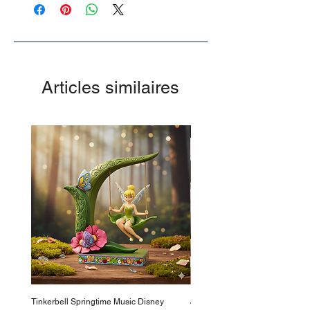
Articles similaires
-50%
Tinkerbell Springtime Music Disney
Jasmin Aladdin Sammlerfigur J