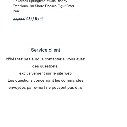
Tinkerbell Springtime Music Disney
Jasmin Aladdin Sammlerfigur J
Traditions Jim Shore Enesco Figur Peter
Enesco Disney Showcase
Pan
Prix original
199,90 €
Prix original
Prix promotionnel
49,95 €
99,90 €
Service client
N'hésitez pas à nous contacter si vous avez
des questions.
exclusivement sur le site web
Les questions concernant les commandes
envoyées par e-mail ne peuvent pas être
traitées dans le chat.
MENU
Tout acheter