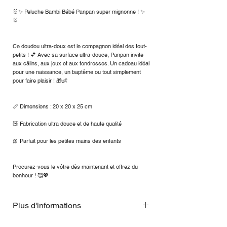
🐰✨ Peluche Bambi Bébé Panpan super mignonne ! ✨
🐰
Ce doudou ultra-doux est le compagnon idéal des tout-
petits ! 💕 Avec sa surface ultra-douce, Panpan invite
aux câlins, aux jeux et aux tendresses. Un cadeau idéal
pour une naissance, un baptême ou tout simplement
pour faire plaisir ! 🎁👶
📏 Dimensions : 20 x 20 x 25 cm
🧸 Fabrication ultra douce et de haute qualité
🎀 Parfait pour les petites mains des enfants
Procurez-vous le vôtre dès maintenant et offrez du
bonheur ! 🥰💖
Plus d'informations
Intégré en permanence au programme