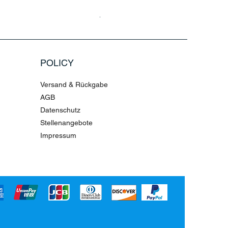
Haarmaske Pinocchio Himbeere Di
Standardpreis
Sale-Preis
4,36 €
10,90 €
POLICY
Versand & Rückgabe
AGB
Datenschutz
Stellenangebote
Impressum