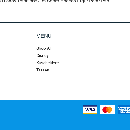
c Disney Traditions Jim Shore Enesco Figur Peter Pan
MENU
Shop All
Disney
Kuscheltiere
Tassen