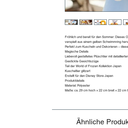
Fröhlich und bereit für den Sommer: Dieses 
verspielt aus einem gelben Schwimmring herv
Perfekt zum Kuscheln und Dekorieren – dieses
Magische Details
Liebevoll gestaltetes Plüschtier mit detaillierte
Gestickte Gesichtszüge
Teil der World of Frozen Kollektion Japan
Kuscheltier glitzert
Erstellt für den Disney Store Japan
Produktdetails
Material: Polyester
Maße: ca. 29 cm hoch × 22 cm breit × 22 cm t
Ähnliche Produ