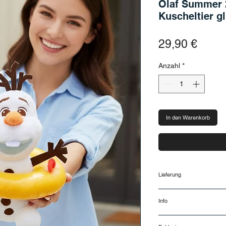
Olaf Summer 2
Kuscheltier gl
Preis
29,90 €
Anzahl
*
In den Warenkorb
Lieferung
Lieferung und Rück
Info
Lieferzeiten
Deine Bestellung wir
…
(Montag bis Freitag,