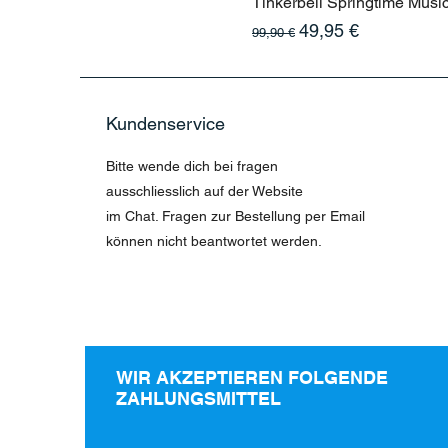
Tinkerbell Springtime Musi
Standardpreis
Sale-Preis
49,95 €
99,90 €
Kundenservice
Bitte wende dich bei fragen
ausschliesslich auf der Website
im Chat. Fragen zur Bestellung per Email
können nicht beantwortet werden.
WIR AKZEPTIEREN FOLGENDE
ZAHLUNGSMITTEL