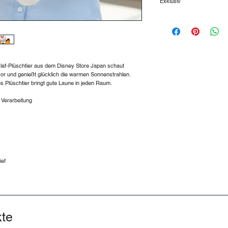
Exklusiv
oder Österreich gelie
Exklusiv in Europa 
Versandkosten
In Deutschland:
Bestellwert bis 24,99
Bestellwert von 25,00
Bestellwert ab 50,00 
Olaf-Plüschtier aus dem Disney Store Japan schaut
Nach Österreich:
or und genießt glücklich die warmen Sonnenstrahlen.
 Plüschtier bringt gute Laune in jeden Raum.
Bestellwert bis 59,99
Bestellwert ab 60,00 
r Verarbeitung
💡 Tipp: Kostenloser
ief
kte