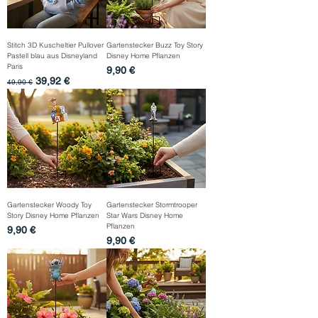
Stitch 3D Kuscheltier Pullover
Gartenstecker Buzz Toy Story
Pastell blau aus Disneyland
Disney Home Pflanzen
Paris
Preis
9,90 €
Standardpreis
Sale-Preis
39,92 €
49,90 €
Gartenstecker Woody Toy
Gartenstecker Stormtrooper
Story Disney Home Pflanzen
Star Wars Disney Home
Pflanzen
Preis
9,90 €
Preis
9,90 €