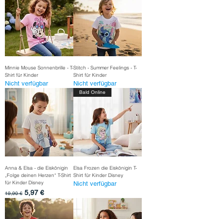
Minnie Mouse Sonnenbrille - T-
Stitch - Summer Feelings - T-
Shirt für Kinder
Shirt für Kinder
Nicht verfügbar
Nicht verfügbar
Bald Online
Anna & Elsa - die Eiskönigin
Elsa Frozen die Eiskönigin T-
„Folge deinen Herzen“ T-Shirt
Shirt für Kinder Disney
für Kinder Disney
Nicht verfügbar
Standardpreis
Sale-Preis
5,97 €
19,90 €