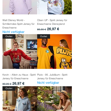
Walt Disney World -
Oben UP - Spirit Jersey für
Schillerndes Spirit Jersey für
Erwachsene Disneyland
Erwachsene
Standardpreis
Sale-Preis
26,97 €
89,90 €
Nicht verfügbar
Outlet
Outlet
Kevin – Allein zu Haus - Spirit
Pluto - 95. Jubiläum - Spirit
Jersey für Erwachsene
Jersey für Erwachsene
Nicht verfügbar
Standardpreis
Sale-Preis
26,97 €
89,90 €
Outlet