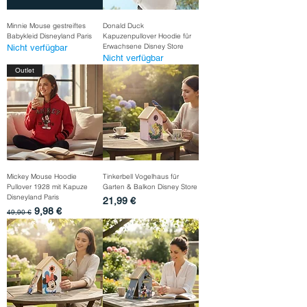
Minnie Mouse gestreiftes
Donald Duck
Babykleid Disneyland Paris
Kapuzenpullover Hoodie für
Erwachsene Disney Store
Nicht verfügbar
Nicht verfügbar
Outlet
Mickey Mouse Hoodie
Tinkerbell Vogelhaus für
Pullover 1928 mit Kapuze
Garten & Balkon Disney Store
Disneyland Paris
Preis
21,99 €
Standardpreis
Sale-Preis
9,98 €
49,90 €