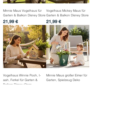
Minnie Maus Vogelhaus für
Vogelhaus Mickey Maus für
Garten & Balkon Disney Store
Garten & Balkon Disney Store
Preis
Preis
21,99 €
21,99 €
Vogelhaus Winnie Pooh, I-
Minnie Maus großer Eimer für
aah, Ferkel für Garten &
Garten, Spielzeug Deko
Balkon Disney Store
Preis
12,99 €
Preis
21,99 €
Outlet