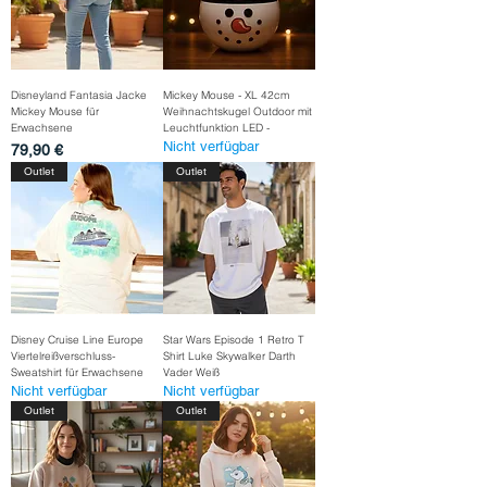
Disneyland Fantasia Jacke
Mickey Mouse - XL 42cm
Mickey Mouse für
Weihnachtskugel Outdoor mit
Erwachsene
Leuchtfunktion LED -
Nicht verfügbar
Preis
79,90 €
Outlet
Outlet
Disney Cruise Line Europe
Star Wars Episode 1 Retro T
Viertelreißverschluss-
Shirt Luke Skywalker Darth
Sweatshirt für Erwachsene
Vader Weiß
Nicht verfügbar
Nicht verfügbar
Outlet
Outlet