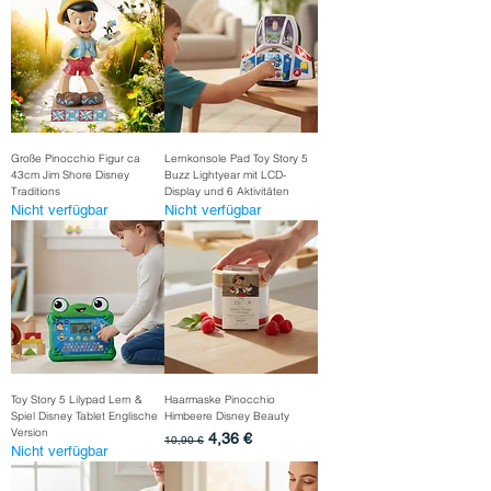
Große Pinocchio Figur ca
Lernkonsole Pad Toy Story 5
43cm Jim Shore Disney
Buzz Lightyear mit LCD-
Traditions
Display und 6 Aktivitäten
Nicht verfügbar
Nicht verfügbar
Toy Story 5 Lilypad Lern &
Haarmaske Pinocchio
Spiel Disney Tablet Englische
Himbeere Disney Beauty
Version
Standardpreis
Sale-Preis
4,36 €
10,90 €
Nicht verfügbar