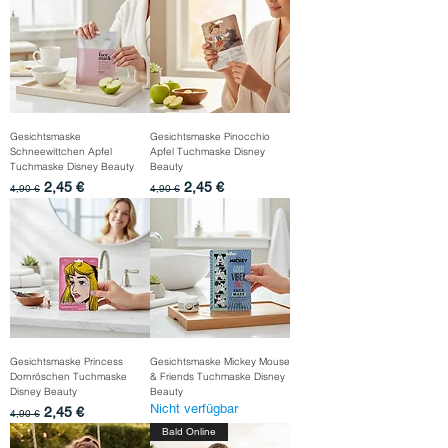
Gesichtsmaske
Gesichtsmaske Pinocchio
Schneewittchen Apfel
Apfel Tuchmaske Disney
Tuchmaske Disney Beauty
Beauty
Standardpreis
Sale-Preis
Standardpreis
Sale-Preis
2,45 €
2,45 €
4,90 €
4,90 €
Gesichtsmaske Princess
Gesichtsmaske Mickey Mouse
Dornröschen Tuchmaske
& Friends Tuchmaske Disney
Disney Beauty
Beauty
Nicht verfügbar
Standardpreis
Sale-Preis
2,45 €
4,90 €
Bald Online