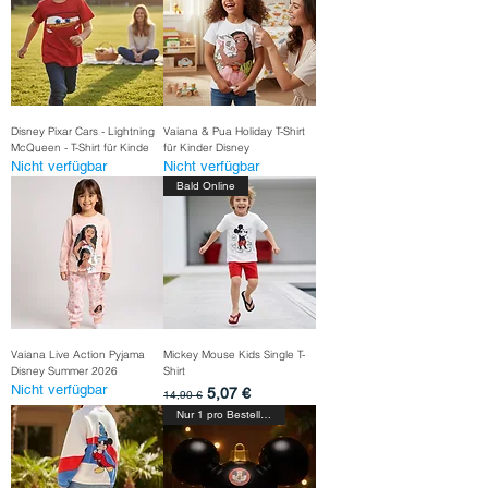
Disney Pixar Cars - Lightning
Vaiana & Pua Holiday T-Shirt
McQueen - T-Shirt für Kinde
für Kinder Disney
Nicht verfügbar
Nicht verfügbar
Bald Online
Vaiana Live Action Pyjama
Mickey Mouse Kids Single T-
Disney Summer 2026
Shirt
Nicht verfügbar
Standardpreis
Sale-Preis
5,07 €
14,90 €
Nur 1 pro Bestellung