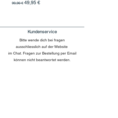
Standardpreis
Sale-Preis
49,95 €
99,90 €
Kundenservice
Bitte wende dich bei fragen
ausschliesslich auf der Website
im Chat. Fragen zur Bestellung per Email
können nicht beantwortet werden.
MENU
Shop All
Disney
Kuscheltiere
Tassen