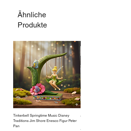
Ähnliche
Produkte
-50%
Tinkerbell Springtime Music Disney
Jasmin Aladdin Sammlerfigur J
Traditions Jim Shore Enesco Figur Peter
Enesco Disney Showcase
Pan
Standardpreis
199,90 €