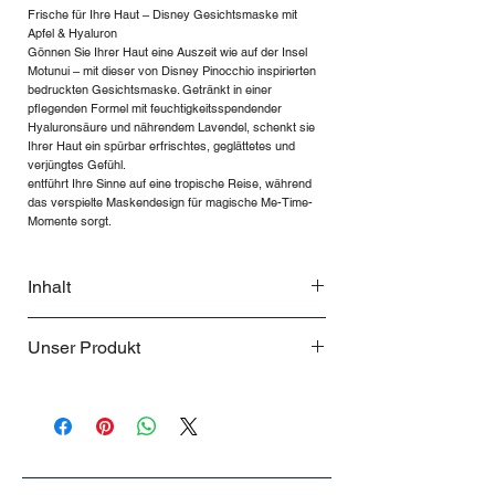
Frische für Ihre Haut – Disney Gesichtsmaske mit
Apfel & Hyaluron
Gönnen Sie Ihrer Haut eine Auszeit wie auf der Insel
Motunui – mit dieser von Disney Pinocchio inspirierten
bedruckten Gesichtsmaske. Getränkt in einer
pflegenden Formel mit feuchtigkeitsspendender
Hyaluronsäure und nährendem Lavendel, schenkt sie
Ihrer Haut ein spürbar erfrischtes, geglättetes und
verjüngtes Gefühl.
entführt Ihre Sinne auf eine tropische Reise, während
das verspielte Maskendesign für magische Me-Time-
Momente sorgt.
Inhalt
Unser Produkt
.