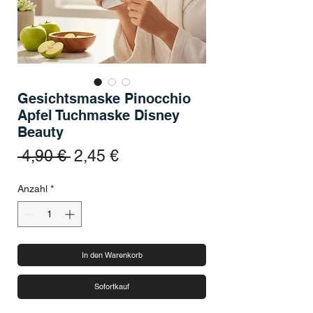
Gesichtsmaske Pinocchio
Apfel Tuchmaske Disney
Beauty
Standardpreis
Sale-Preis
 4,90 € 
2,45 €
Anzahl
*
In den Warenkorb
Sofortkauf