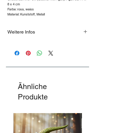
8 x 4 cm
Farbe: rosa, weiss
Material: Kunststoff, Metall
Weitere Infos
Features, die begeistern:
Interaktive Funktionen: 4
bewegungsaktivierte Laserschwert-
Soundeffekte und 9 berühmte Sätze per
Druckknopf (nur in Englisch).
Hochwertige Details: LED-beleuchtetes
Laserschwert und abnehmbarer Umhang.
Ähnliche
Beweglich und vielseitig: Mit 13 Gelenken
für actionreiche Posen.
Produkte
Bereit zum Spielen: Batterien sind bereits
enthalten!
Mit einer Höhe von ca. 27,5 cm ist Darth
-50%
Vader nicht nur eine beeindruckende
Actionfigur, sondern auch ein Highlight
jeder Star Wars Sammlung.