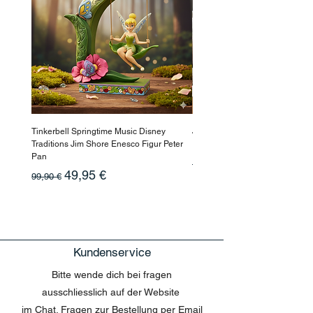
Schließ
Tinkerbell Springtime Music Disney
Jasmin Aladdin Sammlerfigur J
Traditions Jim Shore Enesco Figur Peter
Enesco Disney Showcase
Pan
Standardpreis
199,90 €
Standardpreis
Sale-Preis
49,95 €
99,90 €
Kundenservice
Bitte wende dich bei fragen
ausschliesslich auf der Website
im Chat. Fragen zur Bestellung per Email