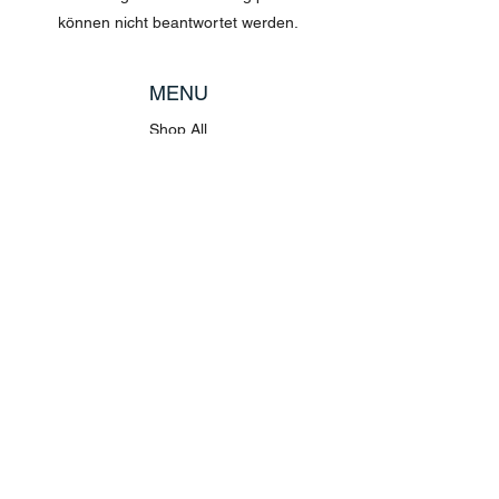
können nicht beantwortet werden.
MENU
Shop All
Disney
Kuscheltiere
Tassen
POLICY
Versand & Rückgabe
AGB