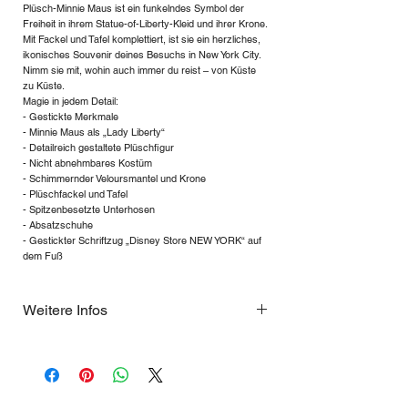
Plüsch-Minnie Maus ist ein funkelndes Symbol der
Freiheit in ihrem Statue-of-Liberty-Kleid und ihrer Krone.
Mit Fackel und Tafel komplettiert, ist sie ein herzliches,
ikonisches Souvenir deines Besuchs in New York City.
Nimm sie mit, wohin auch immer du reist – von Küste
zu Küste.
Magie in jedem Detail:
- Gestickte Merkmale
- Minnie Maus als „Lady Liberty“
- Detailreich gestaltete Plüschfigur
- Nicht abnehmbares Kostüm
- Schimmernder Veloursmantel und Krone
- Plüschfackel und Tafel
- Spitzenbesetzte Unterhosen
- Absatzschuhe
- Gestickter Schriftzug „Disney Store NEW YORK“ auf
dem Fuß
Weitere Infos
Wichtige Eckdaten:
- Material: Polyesterfaser /
Polyurethanschaum / Ethylen-Vinylacetat-
Schaum