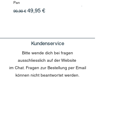
Pan
Standardpreis
199,90 €
Standardpreis
Sale-Preis
49,95 €
99,90 €
Kundenservice
Bitte wende dich bei fragen
ausschliesslich auf der Website
im Chat. Fragen zur Bestellung per Email
können nicht beantwortet werden.
MENU
Shop All
Disney
Kuscheltiere
Tassen