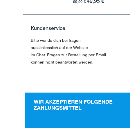
Standardpreis
Sale-Preis
49,95 €
99,90 €
Kundenservice
Bitte wende dich bei fragen
ausschliesslich auf der Website
im Chat. Fragen zur Bestellung per Email
können nicht beantwortet werden.
WIR AKZEPTIEREN FOLGENDE
ZAHLUNGSMITTEL