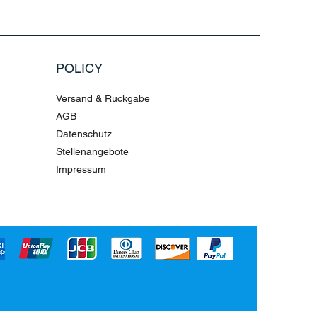
Standardpreis
Sale-Preis
79,96 €
199,90 €
POLICY
Versand & Rückgabe
AGB
Datenschutz
Stellenangebote
Impressum