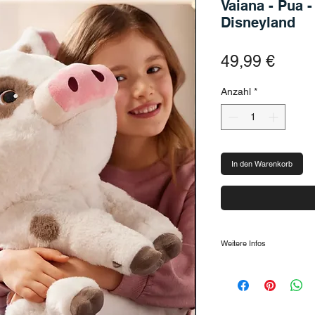
Vaiana - Pua -
Disneyland
Preis
49,99 €
Anzahl
*
In den Warenkorb
Weitere Infos
Wichtige Eckdaten:
Maße: ca. 44 x 39 x 
Material: Polyesterfa
Pflege: Nur Handwä