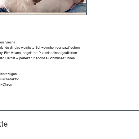
Pua freut sich darau
werden – ob als treu
Highlight in deinem 
aus Vaiana
olst du dir das weichste Schweinchen der pazifischen
ey-Film Vaiana, begeistert Pua mit seinen gestickten
len Details – perfekt für endlose Schmusestunden.
esichtszügen
Kuschelfaktor
ff-Ohren
kte