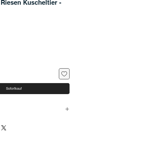
 Riesen Kuscheltier -
Sofortkauf
28 cm (Höhe x Breite x Tiefe)
ser
sche