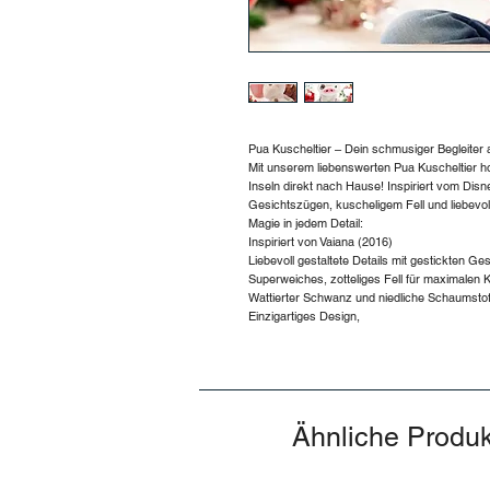
Pua Kuscheltier – Dein schmusiger Begleiter 
Mit unserem liebenswerten Pua Kuscheltier h
Inseln direkt nach Hause! Inspiriert vom Disn
Gesichtszügen, kuscheligem Fell und liebevol
Magie in jedem Detail:
Inspiriert von Vaiana (2016)
Liebevoll gestaltete Details mit gestickten G
Superweiches, zotteliges Fell für maximalen 
Wattierter Schwanz und niedliche Schaumsto
Einzigartiges Design,
Ähnliche Produ