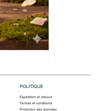
Jasmin Aladdin Sammlerfigur Jim
Prix original
Prix promotionnel
79,96 €
199,90 €
POLITIQUE
Expédition et retours
Termes et conditions
Protection des données