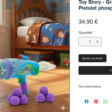
Toy Story - Gr
Pistolet phos
Prix
34,90 €
Quantité
*
Ajouter au panier
C
Plus d'informations
Laissez Woody intera
revivez vos scènes pr
Données clés :
Dimensions de la figu