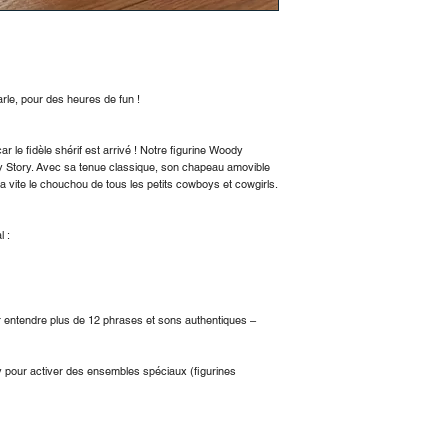
x P).
Matériaux : Plastique
Piles : 3 piles LR44/
Dimensions de l'emba
rle, pour des heures de fun !
x P).
Remarques :
Phrases disponibles 
ar le fidèle shérif est arrivé ! Notre figurine Woody
Ne convient pas aux
oy Story. Avec sa tenue classique, son chapeau amovible
a vite le chouchou de tous les petits cowboys et cowgirls.
(petites pièces et pil
Éveiller
 :
ur entendre plus de 12 phrases et sons authentiques –
pour activer des ensembles spéciaux (figurines