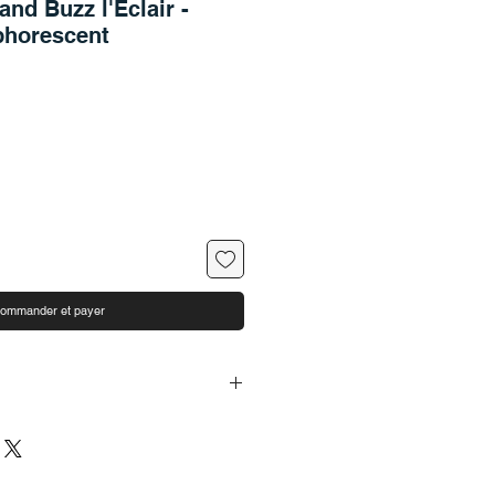
and Buzz l'Éclair -
phorescent
ommander et payer
gir avec d'autres personnages et
éférées des films Toy Story.
rine : environ 35 x 7 x 6 cm (H x L