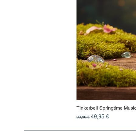
Tinkerbell Springtime Musi
Prix original
Prix promotionnel
49,95 €
99,90 €