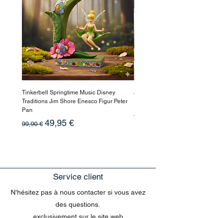
Tinkerbell Springtime Music Disney
Jasmin Aladdin Sammlerfigur J
Traditions Jim Shore Enesco Figur Peter
Enesco Disney Showcase
Pan
Prix original
199,90 €
Prix original
Prix promotionnel
49,95 €
99,90 €
Service client
N'hésitez pas à nous contacter si vous avez
des questions.
exclusivement sur le site web