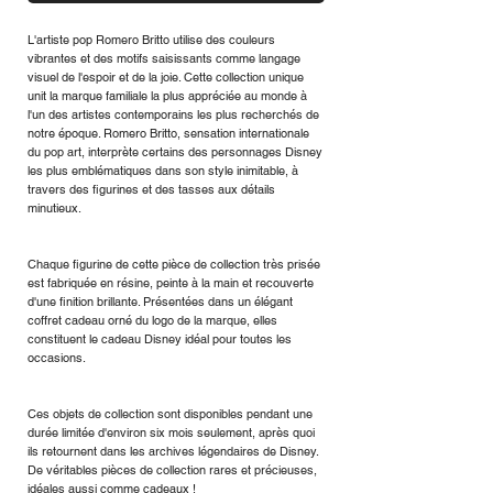
L'artiste pop Romero Britto utilise des couleurs
vibrantes et des motifs saisissants comme langage
visuel de l'espoir et de la joie. Cette collection unique
unit la marque familiale la plus appréciée au monde à
l'un des artistes contemporains les plus recherchés de
notre époque. Romero Britto, sensation internationale
du pop art, interprète certains des personnages Disney
les plus emblématiques dans son style inimitable, à
travers des figurines et des tasses aux détails
minutieux.
Chaque figurine de cette pièce de collection très prisée
est fabriquée en résine, peinte à la main et recouverte
d'une finition brillante. Présentées dans un élégant
coffret cadeau orné du logo de la marque, elles
constituent le cadeau Disney idéal pour toutes les
occasions.
Ces objets de collection sont disponibles pendant une
durée limitée d'environ six mois seulement, après quoi
ils retournent dans les archives légendaires de Disney.
De véritables pièces de collection rares et précieuses,
idéales aussi comme cadeaux !