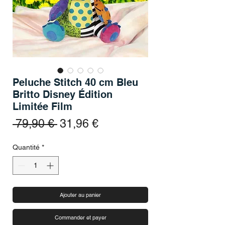
Peluche Stitch 40 cm Bleu
Britto Disney Édition
Limitée Film
Prix original
Prix promotionnel
 79,90 € 
31,96 €
Quantité
*
Ajouter au panier
Commander et payer