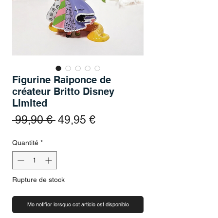
Figurine Raiponce de
créateur Britto Disney
Limited
Prix original
Prix promotionnel
 99,90 € 
49,95 €
Quantité
*
Rupture de stock
Me notifier lorsque cet article est disponible