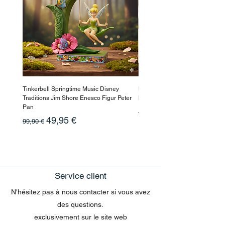
Tinkerbell Springtime Music Disney
Haarmaske Pinocchio Himbeer
Traditions Jim Shore Enesco Figur Peter
Beauty
Pan
Prix original
10,90 €
Prix original
Prix promotionnel
49,95 €
99,90 €
Service client
N'hésitez pas à nous contacter si vous avez
des questions.
exclusivement sur le site web