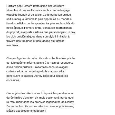
L'artiste pop Romero Britto utilise des couleurs
vibrantes et des motifs saisissants comme langage
visuel de l'espoir et de la joie. Cette collection unique
unit la marque familiale la plus appréciée au monde à
l'un des artistes contemporains les plus recherchés de
notre époque. Romero Britto, sensation internationale
du pop art, interprète certains des personnages Disney
les plus emblématiques dans son style inimitable, à
travers des figurines et des tasses aux détails
minutieux.
Chaque figurine de cette pièce de collection très prisée
est fabriquée en résine, peinte à la main et recouverte
d'une finition brillante. Présentées dans un élégant
coffret cadeau orné du logo de la marque, elles
constituent le cadeau Disney idéal pour toutes les
occasions.
Ces objets de collection sont disponibles pendant une
durée limitée d'environ six mois seulement, après quoi
ils retournent dans les archives légendaires de Disney.
De véritables pièces de collection rares et précieuses,
idéales aussi comme cadeaux !