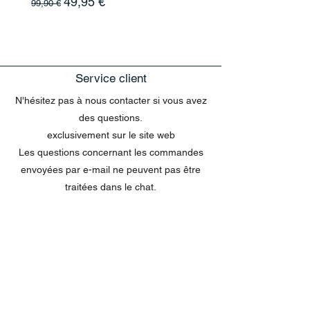
Prix original
Prix promotionnel
49,95 €
99,90 €
Service client
N'hésitez pas à nous contacter si vous avez
des questions.
exclusivement sur le site web
Les questions concernant les commandes
envoyées par e-mail ne peuvent pas être
traitées dans le chat.
MENU
Tout acheter
Disney
Peluches
tasses