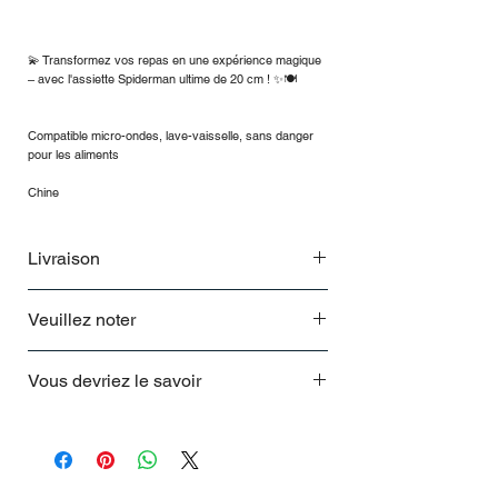
💫 Transformez vos repas en une expérience magique
– avec l'assiette Spiderman ultime de 20 cm ! ✨🍽️
Compatible micro-ondes, lave-vaisselle, sans danger
pour les aliments
Chine
Livraison
Livraison et retours chez THEHOUSE
Veuillez noter
Délais de livraison
Votre commande sera livrée en Allemagne
Disponible pour une durée limitée
ou en Autriche dans un délai de 5 jours
Vous devriez le savoir
seulement
ouvrables (du lundi au vendredi, de 8h à
18h) – rapidement et de manière fiable !
livré dans un emballage cadeau
Frais d'expédition
En Allemagne :
Valeur de la commande jusqu'à 24,99 € :