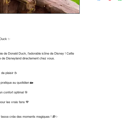
vendredi, de 8h à 18
fiable !
Frais d'expédition
En Allemagne :
Valeur de la command
Valeur de la command
Commande à partir de
 Duck ✨
À destination de l'Aut
Valeur de la command
e de Donald Duck, l'adorable icône de Disney ! Cette
Commande à partir de
ie de Disneyland directement chez vous.
💡 Astuce : Livraiso
supérieures à 50 € v
de plaisir ☕
pratique au quotidien 🏡
n confort optimal 🎯
pour les vrais fans 💙
te tasse crée des moments magiques ! 🎁✨