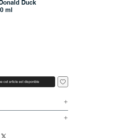
 Donald Duck
0 ml
e cet article est disponible
s chez THEHOUSE
 livrée en Allemagne ou en
durée limitée seulement
i de 5 jours ouvrables (du lundi au