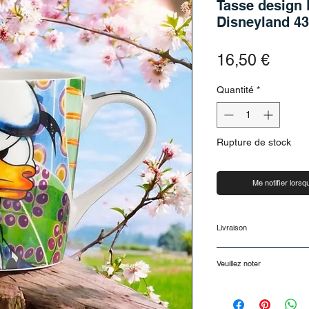
Tasse design
Disneyland 43
Prix
16,50 €
Quantité
*
Rupture de stock
Me notifier lorsqu
Livraison
Livraison et retour
Veuillez noter
Délais de livraison
Votre commande sera
Disponible pour une 
Autriche dans un déla