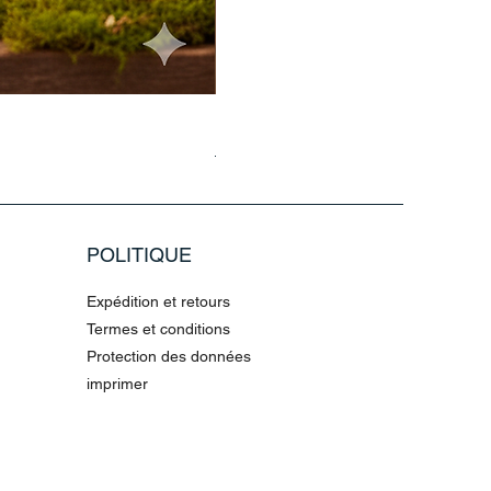
Haarmaske Pinocchio Himbeere Di
Prix original
Prix promotionnel
4,36 €
10,90 €
POLITIQUE
Expédition et retours
Termes et conditions
Protection des données
imprimer