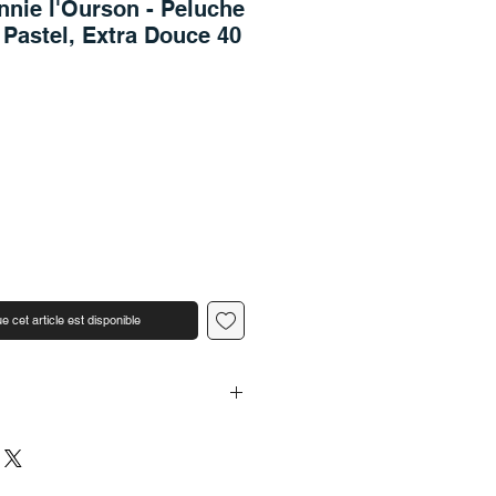
nnie l'Ourson - Peluche
 Pastel, Extra Douce 40
e cet article est disponible
 33 x 25 x 36 cm (hauteur x largeur