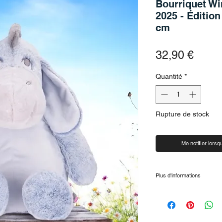
Bourriquet Wi
2025 - Édition
cm
Prix
32,90 €
Quantité
*
Rupture de stock
Me notifier lorsqu
Plus d'informations
Points clés en bref :
Dimensions : environ
x profondeur).