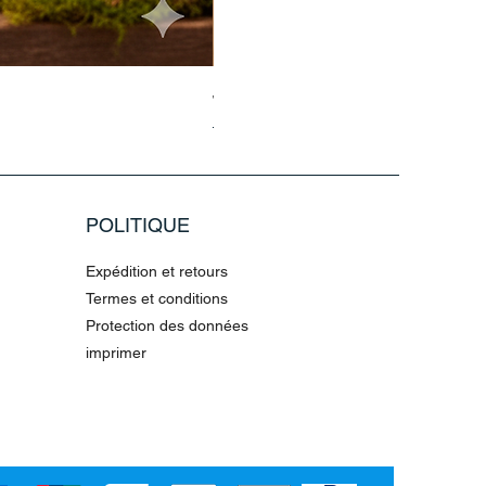
Jasmin Aladdin Sammlerfigur Jim
Prix original
Prix promotionnel
79,96 €
199,90 €
POLITIQUE
Expédition et retours
Termes et conditions
Protection des données
imprimer