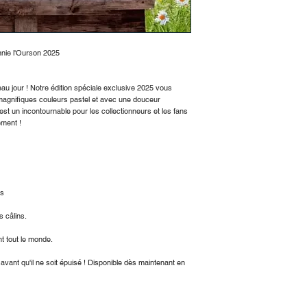
Matière : Fibre de po
Entretien : Lavage à
utilisation prolongée.
Faites entrer la mag
innie l'Ourson 2025
chez vous – votre n
attend !
au jour ! Notre édition spéciale exclusive 2025 vous
magnifiques couleurs pastel et avec une douceur
est un incontournable pour les collectionneurs et les fans
ement !
es
s câlins.
t tout le monde.
nt qu'il ne soit épuisé ! Disponible dès maintenant en