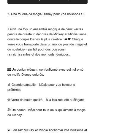
✨ Une touche de magie Disney pour vos boissons ! ✨
Il était une fois un ensemble magique de deux verres
géants de créateur, décorés de Mickey et Minnie, sans
doute le couple Disney le plus célèbre ! ❤️🖤 Chaque
verre vous transporte dans un monde plein de magie et
de nostalgie – parfait pour des boissons
rafraîchissantes et des moments féeriques.
🏰 Un design élégant, confectionné avec soin et orné
de motifs Disney colorés.
🥤 Grande capacité – idéale pour vos boissons
préférées
💎 Verre de haute qualité – à la fois robuste et élégant
🎁 Un cadeau idéal pour tous ceux qui aiment la magie
de Disney
💫 Laissez Mickey et Minnie enchanter vos boissons et