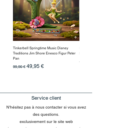
Commande à partir de 60,00 € : Livraison
gratuite
💡 Astuce : Livraison gratuite pour les
commandes supérieures à 50 € vers les
deux pays !
Tinkerbell Springtime Music Disney
Haarmaske Pinocchio Himbeer
Traditions Jim Shore Enesco Figur Peter
Beauty
Pan
Prix original
10,90 €
Prix original
Prix promotionnel
49,95 €
99,90 €
Service client
N'hésitez pas à nous contacter si vous avez
des questions.
exclusivement sur le site web
Les questions concernant les commandes