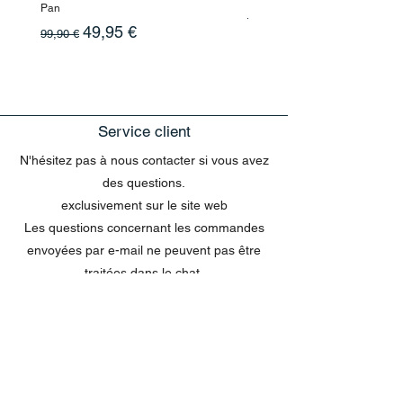
Pan
Prix original
10,90 €
Prix original
Prix promotionnel
49,95 €
99,90 €
Service client
N'hésitez pas à nous contacter si vous avez
des questions.
exclusivement sur le site web
Les questions concernant les commandes
envoyées par e-mail ne peuvent pas être
traitées dans le chat.
MENU
Tout acheter
Disney