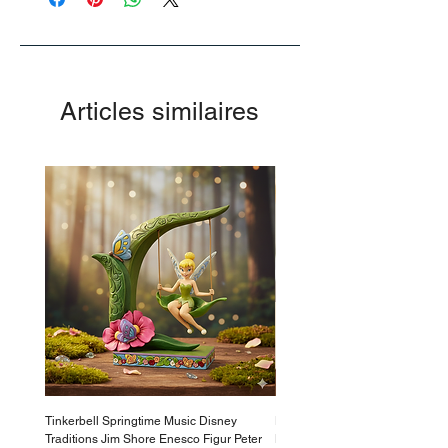
Sans parabènes ni SLS
Sans tests sur les animaux
Convient aux végétaliens
Articles similaires
Tinkerbell Springtime Music Disney
Haarmaske Pinocchio Himbeer
Traditions Jim Shore Enesco Figur Peter
Beauty