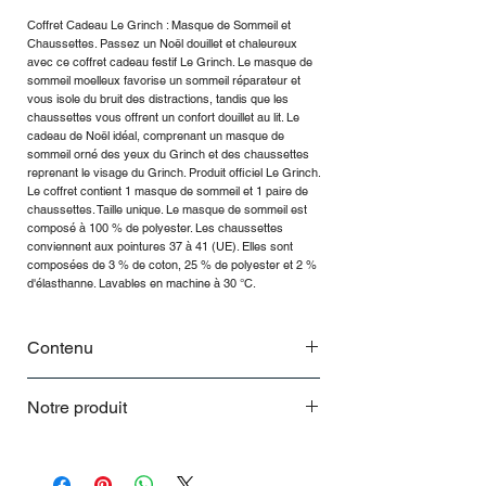
Coffret Cadeau Le Grinch : Masque de Sommeil et
Chaussettes. Passez un Noël douillet et chaleureux
avec ce coffret cadeau festif Le Grinch. Le masque de
sommeil moelleux favorise un sommeil réparateur et
vous isole du bruit des distractions, tandis que les
chaussettes vous offrent un confort douillet au lit. Le
cadeau de Noël idéal, comprenant un masque de
sommeil orné des yeux du Grinch et des chaussettes
reprenant le visage du Grinch. Produit officiel Le Grinch.
Le coffret contient 1 masque de sommeil et 1 paire de
chaussettes. Taille unique. Le masque de sommeil est
composé à 100 % de polyester. Les chaussettes
conviennent aux pointures 37 à 41 (UE). Elles sont
composées de 3 % de coton, 25 % de polyester et 2 %
d'élasthanne. Lavables en machine à 30 °C.
Contenu
.
Notre produit
Parfum longue durée
La beauté infusée au thé