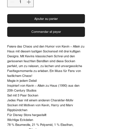
Ajouter au panier
Commander et payer
Feiere das Chaos und den Humor von Kevin – Allein zu
Haus mit diesem lustigen Sockenset mit drei kultigen
Designs. Mit Kevins klassischem Schrei und den
gerissenen feuchten Banditen sind diese Socken
perfekt, um zu relaxen, zu lachen und unvergessliche
Festtagsmomente zu erleben. Ein Muss für Fans von
festlichem Chaos!
Magie in jedem Detail
Inspiriert von Kevin – Allein zu Haus (1990) aus den
20th Century Studios
Set mit 3 Paar Socken
Jedes Paar mit einem anderen Charakter-Motiv
Socken mit Motiven von Kevin, Harry und Marv
Rippbündchen
Für Disney Store hergestellt
Wichtige Eckdaten
78 % Baumwolle, 21 % Polyamid, 1 % Elasthan,