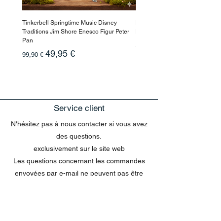
Tinkerbell Springtime Music Disney
Haarmaske Pinocchio Himbeer
Traditions Jim Shore Enesco Figur Peter
Beauty
Pan
Prix original
10,90 €
Prix original
Prix promotionnel
49,95 €
99,90 €
Service client
N'hésitez pas à nous contacter si vous avez
des questions.
exclusivement sur le site web
Les questions concernant les commandes
envoyées par e-mail ne peuvent pas être
traitées dans le chat.
MENU