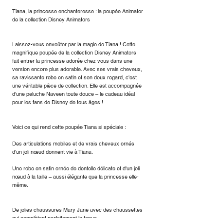
Tiana, la princesse enchanteresse : la poupée Animator
de la collection Disney Animators
Laissez-vous envoûter par la magie de Tiana ! Cette
magnifique poupée de la collection Disney Animators
fait entrer la princesse adorée chez vous dans une
version encore plus adorable. Avec ses vrais cheveux,
sa ravissante robe en satin et son doux regard, c'est
une véritable pièce de collection. Elle est accompagnée
d'une peluche Naveen toute douce – le cadeau idéal
pour les fans de Disney de tous âges !
Voici ce qui rend cette poupée Tiana si spéciale :
Des articulations mobiles et de vrais cheveux ornés
d'un joli nœud donnent vie à Tiana.
Une robe en satin ornée de dentelle délicate et d'un joli
nœud à la taille – aussi élégante que la princesse elle-
même.
De jolies chaussures Mary Jane avec des chaussettes