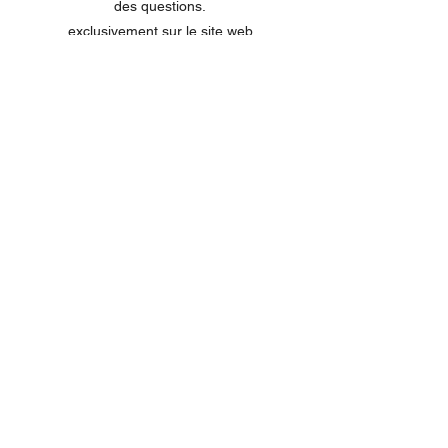
des questions.
exclusivement sur le site web
Les questions concernant les commandes
envoyées par e-mail ne peuvent pas être
traitées dans le chat.
MENU
Tout acheter
Disney
Peluches
tasses