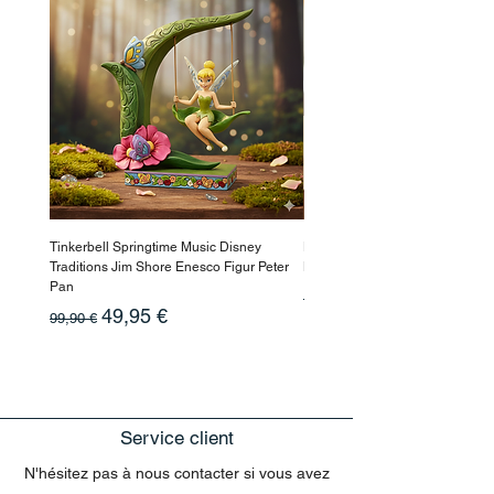
monde magique de La Princesse et la
Grenouille !
Tinkerbell Springtime Music Disney
Haarmaske Pinocchio Himbeer
Traditions Jim Shore Enesco Figur Peter
Beauty
Pan
Prix original
10,90 €
Prix original
Prix promotionnel
49,95 €
99,90 €
Service client
N'hésitez pas à nous contacter si vous avez