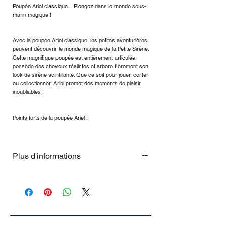
Poupée Ariel classique – Plongez dans le monde sous-
marin magique !
Avec la poupée Ariel classique, les petites aventurières
peuvent découvrir le monde magique de la Petite Sirène.
Cette magnifique poupée est entièrement articulée,
possède des cheveux réalistes et arbore fièrement son
look de sirène scintillante. Que ce soit pour jouer, coiffer
ou collectionner, Ariel promet des moments de plaisir
inoubliables !
Points forts de la poupée Ariel :
Plus d'informations
Membres mobiles : pour des aventures
sous-marines créatives.
Tenue fascinante : queue de sirène en
satin ornée d'écailles scintillantes,
nageoires en résille et péplum.