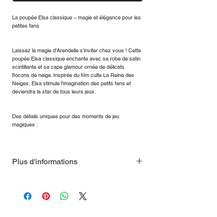
La poupée Elsa classique – magie et élégance pour les
petites fans
Laissez la magie d'Arendelle s'inviter chez vous ! Cette
poupée Elsa classique enchante avec sa robe de satin
scintillante et sa cape glamour ornée de délicats
flocons de neige. Inspirée du film culte La Reine des
Neiges, Elsa stimule l'imagination des petits fans et
deviendra la star de tous leurs jeux.
Des détails uniques pour des moments de jeu
magiques :
Plus d'informations
Poupée articulée : la tête, les bras et les
jambes sont mobiles.
Conception complexe : La robe et la cape
présentent une tresse d’aspect réaliste et