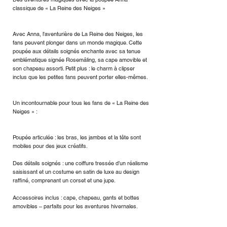
classique de « La Reine des Neiges »
Avec Anna, l'aventurière de La Reine des Neiges, les
fans peuvent plonger dans un monde magique. Cette
poupée aux détails soignés enchante avec sa tenue
emblématique signée Rosemåling, sa cape amovible et
son chapeau assorti. Petit plus : le charm à clipser
inclus que les petites fans peuvent porter elles-mêmes.
Un incontournable pour tous les fans de « La Reine des
Neiges » :
Poupée articulée : les bras, les jambes et la tête sont
mobiles pour des jeux créatifs.
Des détails soignés : une coiffure tressée d’un réalisme
saisissant et un costume en satin de luxe au design
raffiné, comprenant un corset et une jupe.
Accessoires inclus : cape, chapeau, gants et bottes
amovibles – parfaits pour les aventures hivernales.