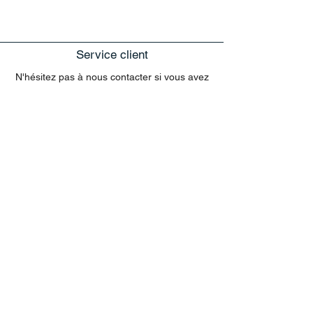
Service client
N'hésitez pas à nous contacter si vous avez
des questions.
exclusivement sur le site web
Les questions concernant les commandes
envoyées par e-mail ne peuvent pas être
traitées dans le chat.
MENU
Tout acheter
Disney
Peluches
tasses