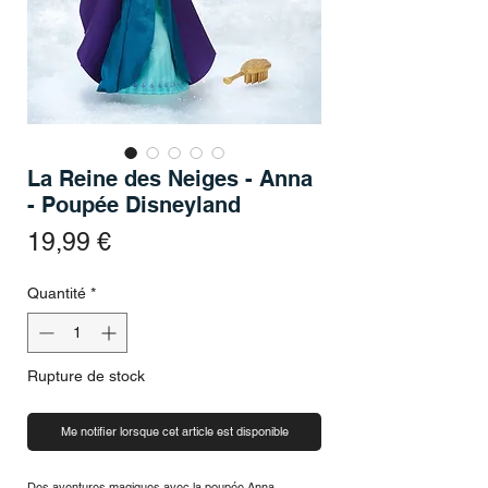
La Reine des Neiges - Anna
- Poupée Disneyland
Prix
19,99 €
Quantité
*
Rupture de stock
Me notifier lorsque cet article est disponible
Des aventures magiques avec la poupée Anna