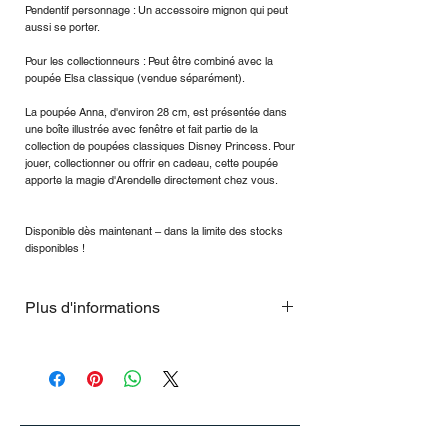
Pendentif personnage : Un accessoire mignon qui peut
aussi se porter.
Pour les collectionneurs : Peut être combiné avec la
poupée Elsa classique (vendue séparément).
La poupée Anna, d'environ 28 cm, est présentée dans
une boîte illustrée avec fenêtre et fait partie de la
collection de poupées classiques Disney Princess. Pour
jouer, collectionner ou offrir en cadeau, cette poupée
apporte la magie d'Arendelle directement chez vous.
Disponible dès maintenant – dans la limite des stocks
disponibles !
Plus d'informations
Pendentif personnage : Un accessoire
mignon qui peut aussi se porter.
Pour les collectionneurs : Peut être
combiné avec la poupée Elsa classique
(vendue séparément).