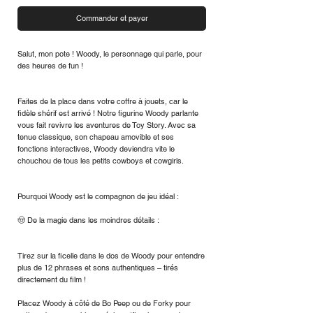
Commander et payer
Salut, mon pote ! Woody, le personnage qui parle, pour
des heures de fun !
Faites de la place dans votre coffre à jouets, car le
fidèle shérif est arrivé ! Notre figurine Woody parlante
vous fait revivre les aventures de Toy Story. Avec sa
tenue classique, son chapeau amovible et ses
fonctions interactives, Woody deviendra vite le
chouchou de tous les petits cowboys et cowgirls.
Pourquoi Woody est le compagnon de jeu idéal :
🤠 De la magie dans les moindres détails :
Tirez sur la ficelle dans le dos de Woody pour entendre
plus de 12 phrases et sons authentiques – tirés
directement du film !
Placez Woody à côté de Bo Peep ou de Forky pour