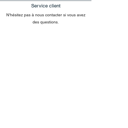
Service client
N'hésitez pas à nous contacter si vous avez
des questions.
exclusivement sur le site web
Les questions concernant les commandes
envoyées par e-mail ne peuvent pas être
traitées dans le chat.
MENU
Tout acheter
Disney
Peluches
tasses