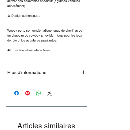
activer des ensembles spéciaux (figurines vendues
séparément).
🎩 Design authentique :
Woody porte son emblématique tenue de shérif, avec
un chapeau de cowboy amovible – idéal pour les jeux
de rôle et les aventures palpitantes.
🔊 Fonctionnalités interactives :
Plus d'informations
Laissez Woody interagir avec d'autres
personnages et revivez vos scènes
préférées des films Toy Story.
Données clés :
Dimensions de la figurine : environ 35 x 7
x 6 cm (H x L x P).
Matériaux : Plastique et polyester de haute
Articles similaires
qualité.