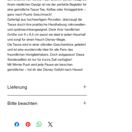
ihrem niedlichen Design ist sie der perfekte Begleiter für
eine gemütliche Tasse Tee, Kaffee oder Honiggetränk –
ganz nach Puuhs Geschmack!
Gefertigt aus hochwertigem Porzellan, überzeugt die
Tasse durch ihre praktische Handhabung: mikrowellen-
und spülmaschinengeeignet. Dank ihrer handlichen
Größe von 9 × 8,5 cm passt sie ideal in jeden Haushalt
und sorgt für einen Hauch Disney-Magie.
Die Tasse wird in einer stilvollen Geschenkbox geliefert
und ist eine wundervolle Idee für alle Fans des
freundlichen Honigliebhabers. Doch aufgepasst: Diese
Sonderedition ist nur für kurze Zeit verfügbar!
Mit Winnie Puuh wird jede Pause ein bisschen
gemütlicher – hol dir das Disney-Gefühl nach Hause!
Lieferung
Lieferung und Rücksendung bei
Bitte beachten
THEHOUSE
Lieferzeiten
Nur für kurze Zeit lieferbar
Deine Bestellung wird innerhalb von 5
Werktagen (Montag bis Freitag, 8 bis 18
Uhr) nach Deutschland oder Österreich