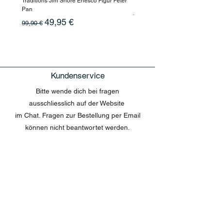
Traditions Jim Shore Enesco Figur Peter
Enesco Disney Showcase
Pan
Standardpreis
199,90 €
Standardpreis
Sale-Preis
49,95 €
99,90 €
Kundenservice
Bitte wende dich bei fragen
ausschliesslich auf der Website
im Chat. Fragen zur Bestellung per Email
können nicht beantwortet werden.
MENU
Shop All
Disney
Kuscheltiere
Tassen