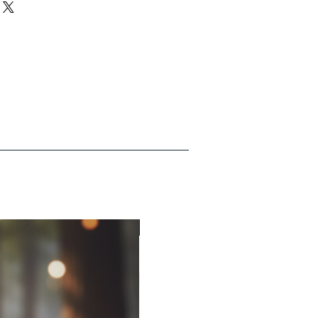
fert – schnell und zuverlässig!
 €: 5,90 €
 € bis 49,99 €: 3,90 €
€: Kostenfrei
 €: 9,90 €
€: Kostenfrei
 Versand ab 50€ in beide Länder!
-50%