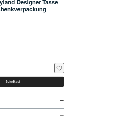
eyland Designer Tasse
chenkverpackung
Sofortkauf
sendung bei THEHOUSE
d innerhalb von 5 Werktagen
ferbar
 8 bis 18 Uhr) nach Deutschland