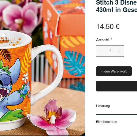
Stitch 3 Disn
430ml in Ges
Preis
14,50 €
Anzahl
*
In den Warenkorb
Lieferung
Lieferung und Rück
Bitte beachten
Lieferzeiten
Deine Bestellung wir
Nur für kurze Zeit lie
(Montag bis Freitag,