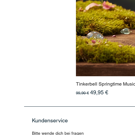
Tinkerbell Springtime Musi
Standardpreis
Sale-Preis
49,95 €
99,90 €
Kundenservice
Bitte wende dich bei fragen