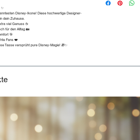
oder Österreich gelie
n ✨
Versandkosten
ekanntesten Disney-Ikone! Diese hochwertige Designer-
 in dein Zuhause.
In Deutschland:
tra viel Genuss ☕
Bestellwert bis 24,99
ch für den Alltag 🏡
Bestellwert von 25,00
mfort 🎯
Bestellwert ab 50,00 
chte Fans ❤️
iese Tasse versprüht pure Disney-Magie! 🎁✨
Nach Österreich:
Bestellwert bis 59,99
Bestellwert ab 60,00 
💡 Tipp: Kostenloser
kte