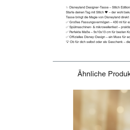
✨ Disneyland Designer-Tasse – Stitch Editio
Starte deinen Tag mit Stitch 🖤 – der wohl b
Tasse bringt die Magie von Disneyland direkt
✅ Großes Fassungsvermögen – 430 ml für ex
✅ Spülmaschinen- & mikrowellenfest – praktis
✅ Perfekte Maße – 9x10x13 cm für besten Ko
✅ Offizielles Disney-Design – ein Muss für e
💡 Ob für dich selbst oder als Geschenk – d
Ähnliche Produ